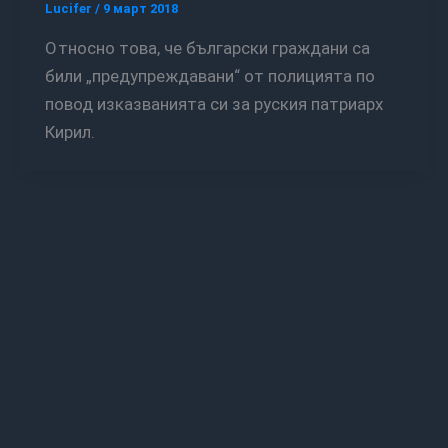
Lucifer
/
9 март 2018
Относно това, че български граждани са
били „предупреждавани“ от полицията по
повод изказванията си за руския патриарх
Кирил.