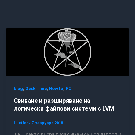
,
,
,
blog
Geek Time
HowTo
PC
Свиване и разширяване на
логически файлови системи с LVM
Lucifer
/
7 февруари 2018
Та … както вчера писах имам си нов лаптоп и