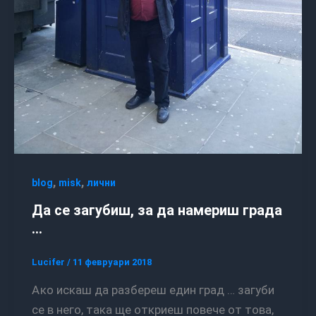
,
,
blog
misk
лични
Да се загубиш, за да намериш града
…
Lucifer
/
11 февруари 2018
Ако искаш да разбереш един град … загуби
се в него, така ще откриеш повече от това,