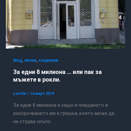
,
,
blog
лични
социални
За едни 8 милиона … или пак за
мъжете в рокли.
Lucifer
/
14 март 2019
За едни 8 милиона и защо и плащането и
разсрочването им е грешка, която може да
ни струва скъпо.