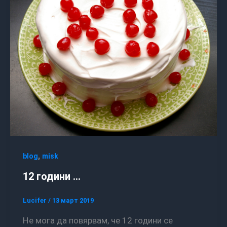
,
blog
misk
12 години …
Lucifer
/
13 март 2019
Не мога да повярвам, че 12 години се