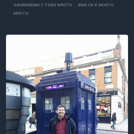
занимавам с това място … ама си е моето
място.