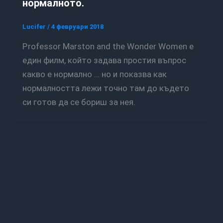
нормалното.
Lucifer
/
4 февруари 2018
Professor Marston and the Wonder Women е
един филм, който задава простия въпрос
какво е нормално … но и показва как
нормалността лежи точно там до където
си готов да се бориш за нея.