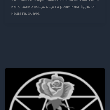
като всяко нещо, още го ровичкам. Едно от
нещата, обаче,