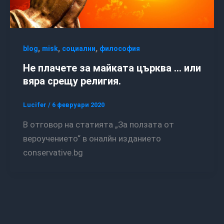
,
,
,
blog
misk
социални
философия
Не плачете за майката църква … или
вяра срещу религия.
Lucifer
/
6 февруари 2020
В отговор на статията „За ползата от
вероучението“ в оналйн изданието
conservative.bg