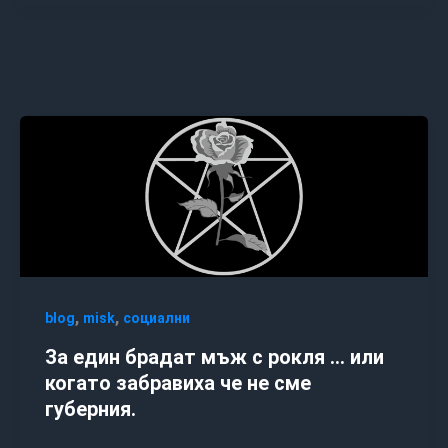
,
,
blog
misk
социални
За един брадат мъж с рокля … или
когато забравиха че не сме
губерния.