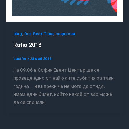
,
,
,
blog
fun
Geek Time
социални
Ratio 2018
Lucifer
/
28 май 2018
На 09.06 в София Евент Център ще се
проведе едно от най-яките събития за тази
година … и въпреки че не мога да отида,
имам един билет, който някой от вас може
да си спечели!