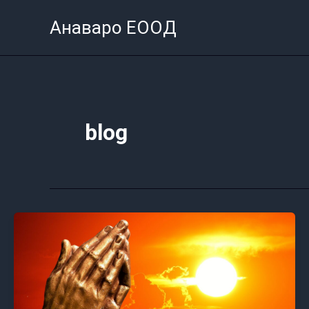
Skip
Анаваро ЕООД
to
content
blog