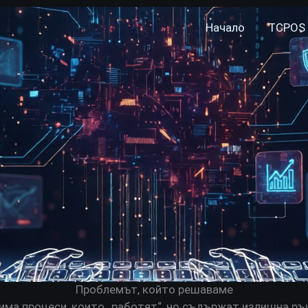
Начало
TCPOS 
Проблемът, който решаваме