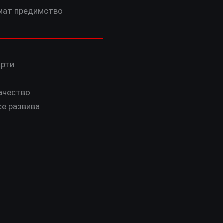
имат предимство
арти
ачество
се развива