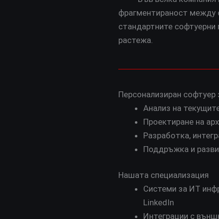
фрагментираност между си
стандартните софтуерни п
растежа.
Ни
Персонализиран софтуер 
Анализ на текущите
Проектиране на арх
Разработка, интегр
Поддръжка и разви
Нашата специализация
Системи за ИТ инфр
LinkedIn
Интеграции с външн