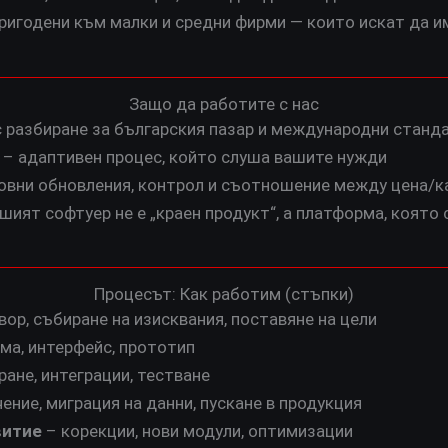
пригодени към малки и средни фирми — които искат да 
Защо да работите с нас
с разбиране за българския пазар и международни станд
 – адаптивен процес, който слуша вашите нужди
овни обновления, контрол и съотношение между цена/к
ият софтуер не е „краен продукт“, а платформа, която 
Процесът: Как работим (стъпки)
вор, събиране на изисквания, поставяне на цели
ма, интерфейс, прототип
ане, интеграции, тестване
ение, миграция на данни, пускане в продукция
витие
– корекции, нови модули, оптимизации