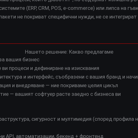
Персонализиран софтуер 
стемите (ERP, CRM, POS, e-commerce) или липса на гъв
акети не покриват специфични нужди, не се интегрират
вашият бизнес, но с
интелигентен код
е създаваме софтуер, който се адаптира към вас, а не 
Нашето решение: Какво предлагаме
към него.
за вашия бизнес
 ви процеси и дефиниране на изисквания
итектура и интерфейс, съобразени с вашия бранд и начи
ация и внедряване — ние покриваме целия цикъл
тие — вашият софтуер расте заедно с бизнеса ви
аструктура, сигурност и мултимедия (според профила н
и API, автоматизации, бекенд + фронтенд