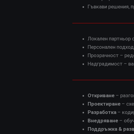
Гъвкави решения, 
Локален партньор 
Персонален подход
Прозрачност – ред
Надградимост – ваш
Откриване
– разго
Проектиране
– схе
Разработка
– кодир
Внедряване
– обуч
Поддръжка & раз