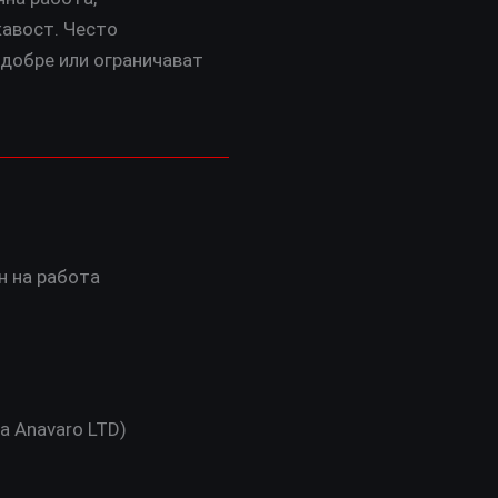
–
кавост. Често
 добре или ограничават
вие
н на работа
а Anavaro LTD)