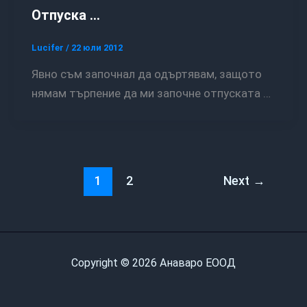
Отпуска …
Lucifer
/
22 юли 2012
Явно съм започнал да одъртявам, защото
нямам търпение да ми започне отпуската …
1
2
Next
→
Copyright © 2026 Анаваро ЕООД
WordPress Appliance
- Powered by
TurnKey Linux