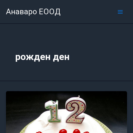
Skip
Mai
Анаваро ЕООД
to
Men
content
рожден ден