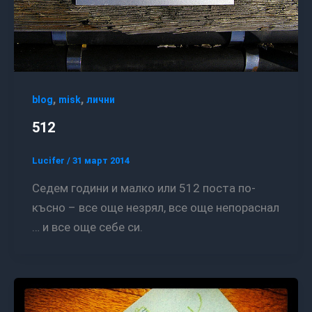
,
,
blog
misk
лични
512
Lucifer
/
31 март 2014
Седем години и малко или 512 поста по-
късно – все още незрял, все още непораснал
… и все още себе си.