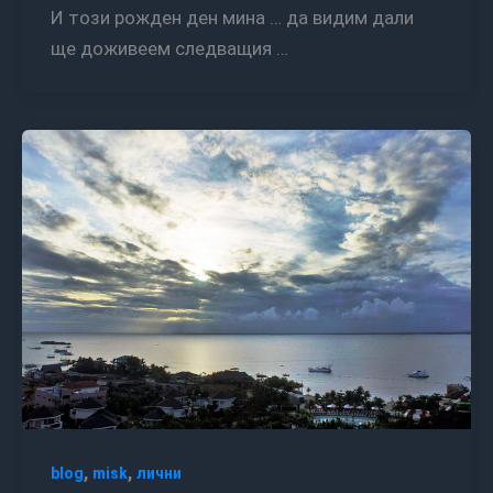
И този рожден ден мина … да видим дали
ще доживеем следващия …
,
,
blog
misk
лични