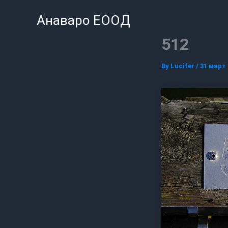
Skip
Анаваро ЕООД
to
content
512
By
Lucifer
/
31 март 