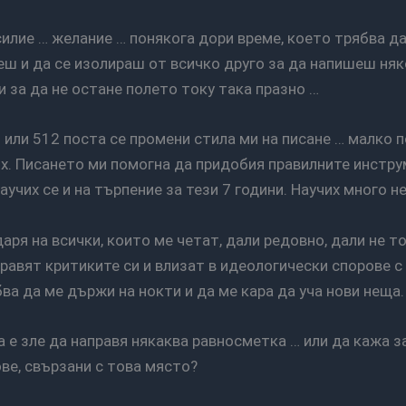
еш и да се изолираш от всичко друго за да напишеш няк
и за да не остане полето току така празно …
их. Писането ми помогна да придобия правилните инстру
аучих се и на търпение за тези 7 години. Научих много н
равят критиките си и влизат в идеологически спорове с
бва да ме държи на нокти и да ме кара да уча нови неща.
ве, свързани с това място?