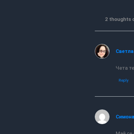
2 thoughts 
Светла
Чета 
Reply
Симона
Май с