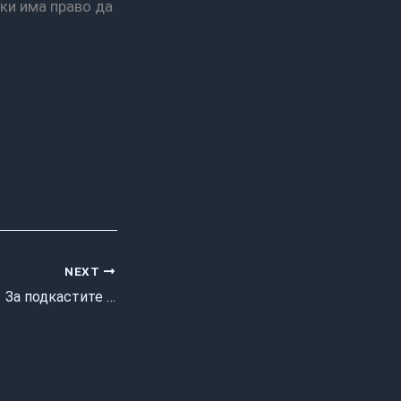
еки има право да
NEXT
За подкастите …