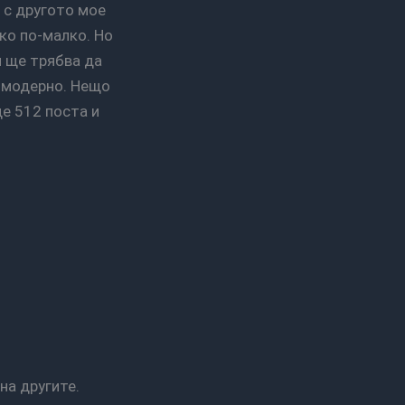
ко по-малко. Но
и ще трябва да
о-модерно. Нещо
ще 512 поста и