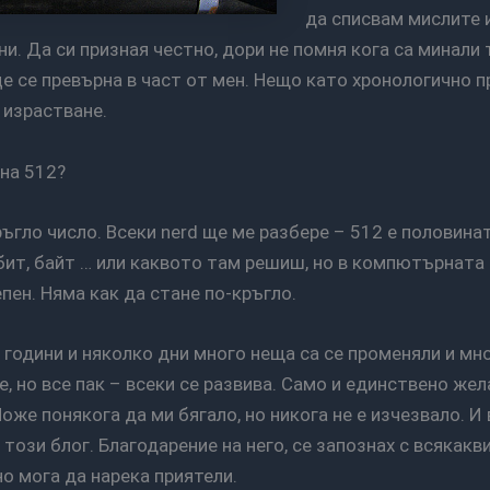
да списвам мислите и
и. Да си призная честно, дори не помня кога са минали 
е се превърна в част от мен. Нещо като хронологично 
 израстване.
 на 512?
 бит, байт … или каквото там решиш, но в компютърнат
епен. Няма как да стане по-кръгло.
, но все пак – всеки се развива. Само и единствено же
Може понякога да ми бягало, но никога не е изчезвало. И
този блог. Благодарение на него, се запознах с всякакви
о мога да нарека приятели.