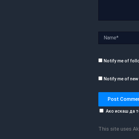
Name*
Notify me of fol
Notify me of new 
Ако искаш да т
This site uses 