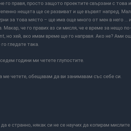
епенно нещата ще се развиват и ще вървят напред. Мал
урни за това място – ще има още много от мен в него … 
. Макар, че го правих аз си мисля, че е време за нещо п
nt, но хей, ако имам време ще го направя. Ако не? Ами о
 го гледате така.
е седем години ми четете глупостите.
а ме четете, обещавам да ви занимавам със себе си.