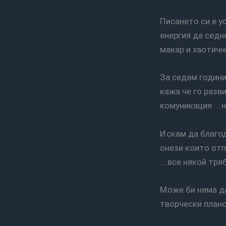
Писането си е усилие … желание … понякога дори време, което трябва да отделиш или
енергия да седн
макар и хаотичн
За седем години или 512 поста се промени стила ми на писане … малко по-малко мога да
кажа че го разв
комуникация … н
Искам да благодаря на всички, които ме четат, дали редовно, дали не толкова. И на
онези които отп
… все някой тря
Може би няма да е зле да направя някаква равносметка … или да кажа за бъдещите си
творчески плано