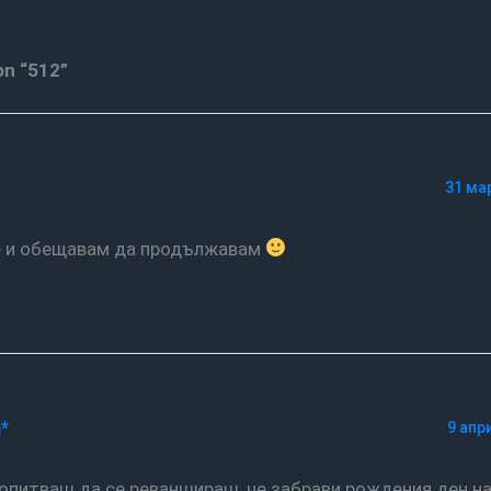
on “512”
31 мар
те и обещавам да продължавам
*
9 апр
е опитваш да се реваншираш, че забрави рождения ден н