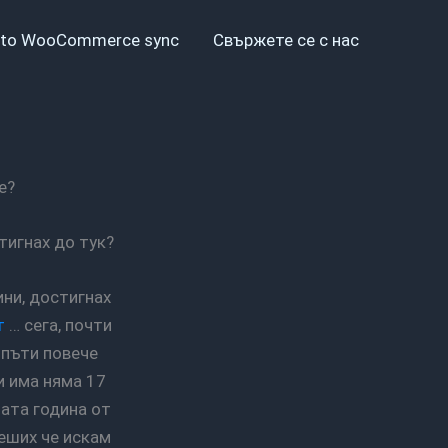
to WooCommerce sync
Свържете се с нас
е?
стигнах до тук?
т
… сега, почти
 пъти повече
и има няма 17
ата година от
реших че искам