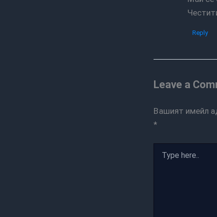
Честити
Reply
Leave a Co
Вашият имейл а
*
Type
here..