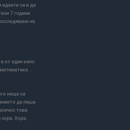
 идеите си и да
тези 7 години.
проследяване на
а математика …
ланието да пиша
 всичко това
 хора. Хора,