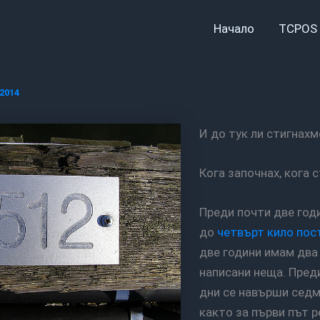
Начало
TCPOS 
2014
И до тук ли стигнахм
Кога започнах, кога 
Преди почти две години, достигнах
до
четвърт кило пос
две години имам два
написани неща. Пред
дни се навърши седм
както за първи път 