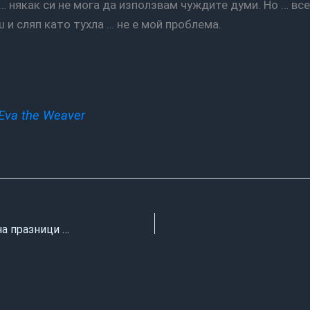
… някак си не мога да използвам чуждите думи. Но … вс
ш и сляп като тухла … не е мой проблема.
Eva the Weaver
на празници …