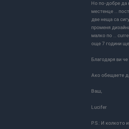
Но по-добре да не го правя, просто защото проектите свързани с това и с другото мое
местенце … пост
две неща са сиг
променя дизайна
малко по … curre
още 7 години ще
Благодаря ви ч
Ако обещаете д
Ваш,
Lucifer
P.S.: И колкото и да е странно, някак си не се научих да копирам мислите на другите.