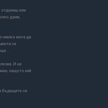
олко думи,
менти за
еща …
 мен, защото хей