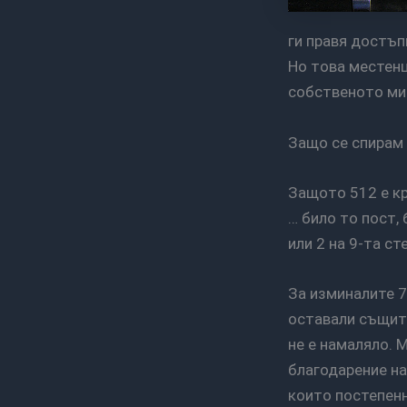
ги правя достъпн
Но това местенц
собственото ми
Защо се спирам
Защото 512 е кръгло число. Всеки nerd ще ме разбере – 512 е половината от един кило
… било то пост,
или 2 на 9-та ст
За изминалите 7 години и няколко дни много неща са се променяли и много неща са
оставали същите
не е намаляло. 
благодарение на 
които постепенн