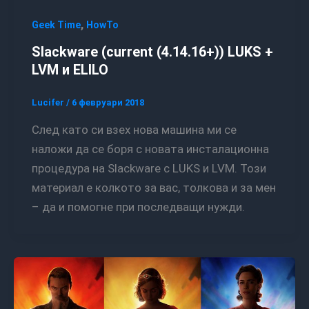
,
Geek Time
HowTo
Slackware (current (4.14.16+)) LUKS +
LVM и ELILO
Lucifer
/
6 февруари 2018
След като си взех нова машина ми се
наложи да се боря с новата инсталационна
процедура на Slackware с LUKS и LVM. Този
материал е колкото за вас, толкова и за мен
– да и помогне при последващи нужди.