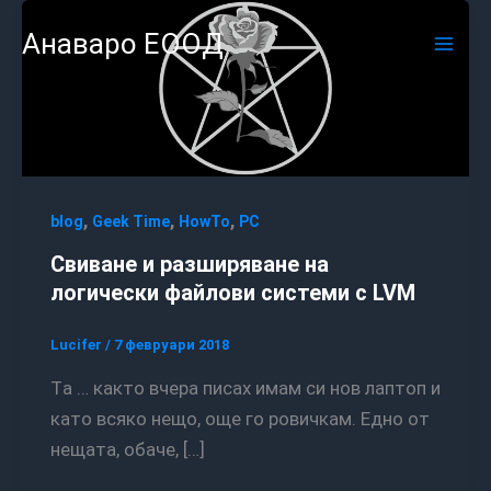
Skip
Mai
Анаваро ЕООД
to
Men
content
,
,
,
blog
Geek Time
HowTo
PC
Свиване и разширяване на
логически файлови системи с LVM
Lucifer
/
7 февруари 2018
Та … както вчера писах имам си нов лаптоп и
като всяко нещо, още го ровичкам. Едно от
нещата, обаче, […]