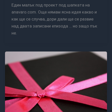
Един малък под проект под шапката на
anavaro.com. Още нямам ясна идея какво и
как ще се случва, дори дали ще се развие
над двата записани епизода … но защо пък
не.