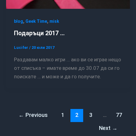
,
,
blog
Geek Time
misk
Подаръци 2017 …
Lucifer
/
20 юли 2017
Раздавам малко игри … ако ви се играе нещо
от списъка – имате време до 30.07 да си го
поискате … и може и да го получите.
←
Previous
1
2
3
…
77
Next
→