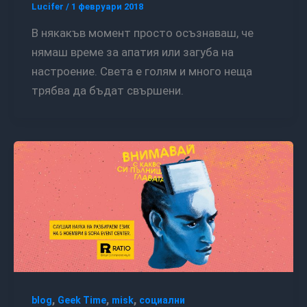
Lucifer
/
1 февруари 2018
В някакъв момент просто осъзнаваш, че
нямаш време за апатия или загуба на
настроение. Света е голям и много неща
трябва да бъдат свършени.
,
,
,
blog
Geek Time
misk
социални