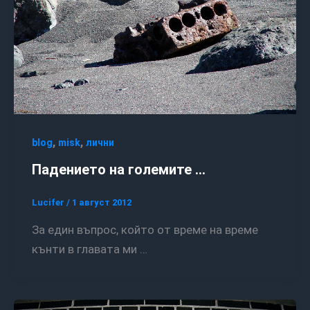
,
,
blog
misk
лични
Падението на големите …
Lucifer
/
1 август 2012
За един въпрос, който от време на време
кънти в главата ми …