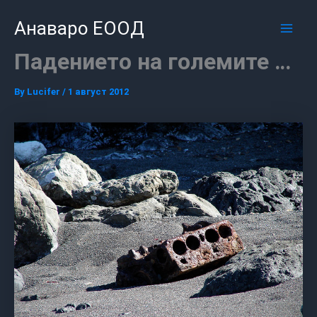
Skip
Mai
Анаваро ЕООД
to
Men
content
Падението на големите …
By
Lucifer
/
1 август 2012