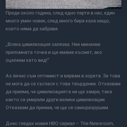
Преди около година, след едно парти в нас, един
много умен човек, след много бира каза нещо,
което няма да забравя.
„Всяка цивилизация залязва. Ние минахме
преломната точка и ще имаме късмет, ако
оцелеем като вид!“
Аз лично съм оптимист и вярвам в хората. За това
не мога да се съглася с това твърдение. Отказвам
да приема, че цивилизацията ни ще замре, така
както са умирали други велики цивилизации.
Отказвам да приема, че ще се саморазрушим.
Днес гледах новия HBO сериал – The Newsroom,