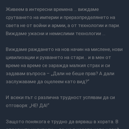
Живеем в интересни времена … виждаме
срутването на империи и преразпределянето на
света не от войни и армии, а от технологии и пари.
Виждаме ужасни и немислими технологии …
Виждаме раждането на нов начин на мислене, нови
цивилизации и рухването на стари… и в мен от
време на време се заражда малкия страх и си
задавам въпроса – „Дали не беше прав? А дали
заслужаваме да оцелеем като вид?“
И всеки път с различна трудност успявам да си
отговоря: „НЕ! ДА!“
Защото понякога е трудно да вярваш в хората. В