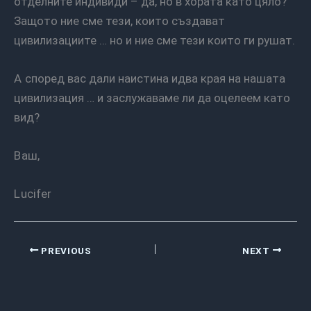
отделните индивиди – да, но в хората като цяло?
Защото ние сме тези, които създават
цивилизациите … но и ние сме тези които ги рушат.
А според вас дали наистина идва края на нашата
цивилизация … и заслужаваме ли да оцелеем като
вид?
Ваш,
Lucifer
PREVIOUS
NEXT