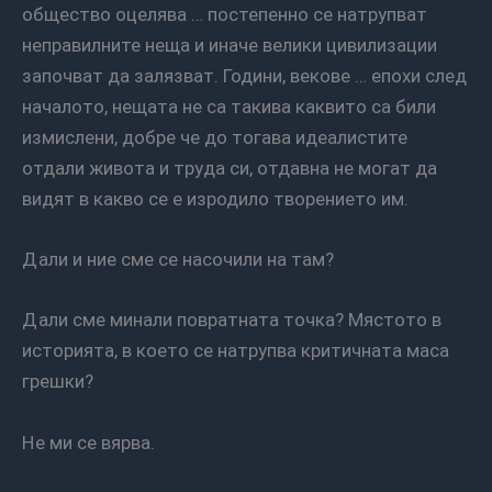
общество оцелява … постепенно се натрупват
неправилните неща и иначе велики цивилизации
започват да залязват. Години, векове … епохи след
началото, нещата не са такива каквито са били
измислени, добре че до тогава идеалистите
отдали живота и труда си, отдавна не могат да
видят в какво се е изродило творението им.
Дали и ние сме се насочили на там?
Дали сме минали повратната точка? Мястото в
историята, в което се натрупва критичната маса
грешки?
Не ми се вярва.