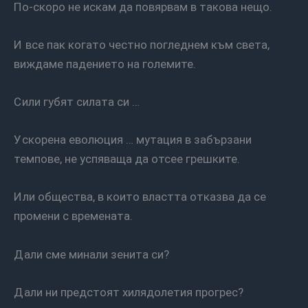
По-скоро не искам да повярвам в такова нещо.
И все пак когато честно погледнем към света,
виждаме падението на големите.
Сили губят силата си …
Ускорена еволюция … мутация в забързани
темпове, не успяваща да отсее грешките.
Или общества, в които властта отказва да се
промени с времената.
Дали сме минали зенита си?
Дали ни предстоят хилядолетия прогрес?