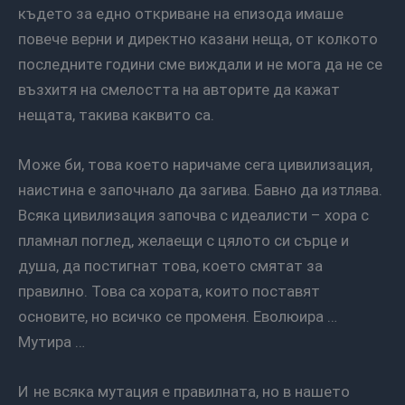
където за едно откриване на епизода имаше
повече верни и директно казани неща, от колкото
последните години сме виждали и не мога да не се
възхитя на смелостта на авторите да кажат
нещата, такива каквито са.
Може би, това което наричаме сега цивилизация,
наистина е започнало да загива. Бавно да изтлява.
Всяка цивилизация започва с идеалисти – хора с
пламнал поглед, желаещи с цялото си сърце и
душа, да постигнат това, което смятат за
правилно. Това са хората, които поставят
основите, но всичко се променя. Еволюира …
Мутира …
И не всяка мутация е правилната, но в нашето