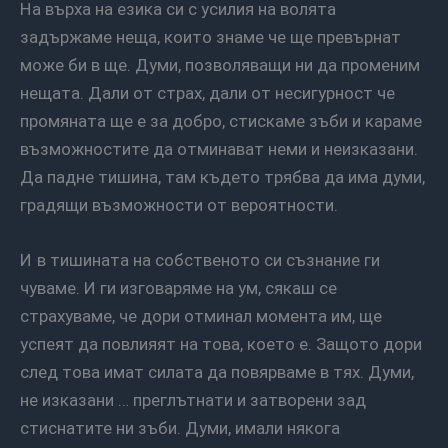
На върха на езика си с усилия на волята
задържаме неща, които знаме че ще превърнат
може би в ще. Думи, позволяващи ни да променим
нещата. Дали от страх, дали от несигурност че
промяната ще е за добро, стискаме зъби и караме
възможностите да отминават неми и неизказани.
Да падне тишина, там където трябва да има думи,
градящи възможности от вероятности.
И в тишината на собственото си съзнание ги
чуваме. И ги изговаряме на ум, сякаш се
страхуваме, че дори отминал момента им, ще
успеят да повлияят на това, което е. Защото дори
след това имат силата да повярваме в тях. Думи,
не изказани … преглътнати и затворени зад
стиснатите ни зъби. Думи, имали някога