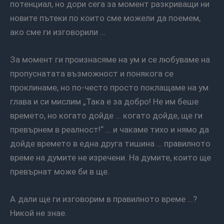
потенциал, но дори сега за момент разкриващи ни
новите пътеки по които сме можели да поемем,
ако сме ги изговорили …
За момент ги произнасяме на ум и се любуваме на
пропуснатата възможност и понякога се
проклинаме, но по-често просто поклащаме на ум
глава и си мислим „Така е за добро! Не им беше
времето, но когато дойде … когато дойде, ще ги
превърнем в реалност!“ … и чакаме тихо и нямо да
дойде времето в една друга тишина … правилното
време на думите не изречени. На думите, които ще
превърнат може би в ще.
А дали ще ги изговорим в правилното време …?
Никой не знае.