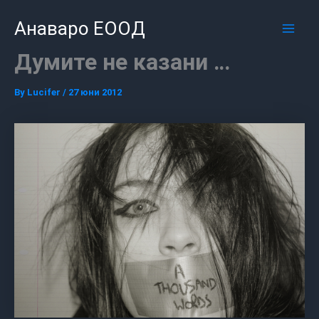
Skip
Mai
Анаваро ЕООД
to
Men
content
Думите не казани …
By
Lucifer
/
27 юни 2012