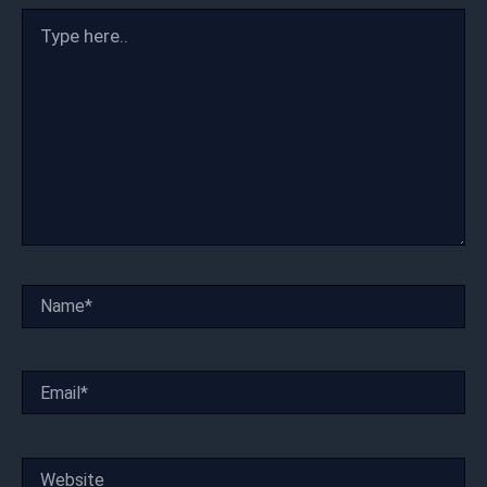
Type
here..
Name*
Email*
Website