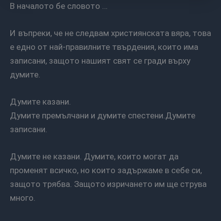
В началото бе словото …
И въпреки, че не следвам християнската вяра, това
е едно от най-правилните твърдения, които има
записани, защото нашият свят се гради върху
думите.
Думите казани.
Думите премълчани и думите спестени.Думите
записани.
Думите не казани. Думите, които могат да
променят всичко, но които задържаме в себе си,
защото трябва. Защото изричането им ще струва
много.