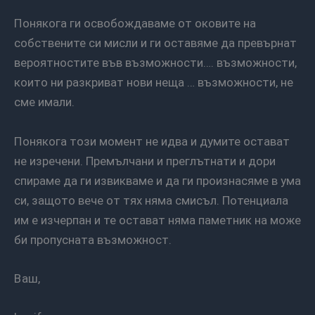
Понякога ги освобождаваме от оковите на
собствените си мисли и ги оставяме да превърнат
вероятностите във възможности…. възможности,
които ни разкриват нови неща … възможности, не
сме имали.
Понякога този момент не идва и думите остават
не изречени. Премълчани и преглътнати и дори
спираме да ги извикваме и да ги произнасяме в ума
си, защото вече от тях няма смисъл. Потенциала
им е изчерпан и те остават няма паметник на може
би пропусната възможност.
Ваш,