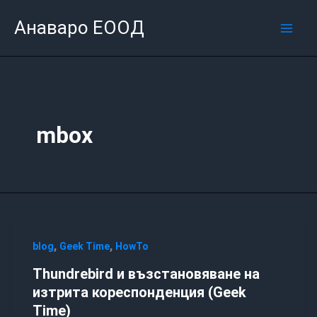
Skip
Mai
Анаваро ЕООД
to
Men
content
mbox
,
,
blog
Geek Time
HowTo
Thundrebird и възстановяване на
изтрита кореспонденция (Geek
Time)