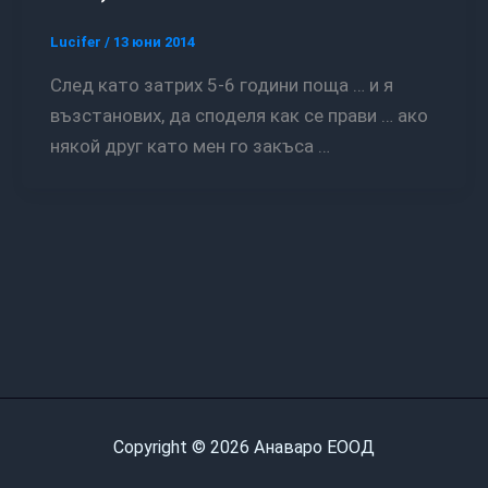
Lucifer
/
13 юни 2014
След като затрих 5-6 години поща … и я
възстанових, да споделя как се прави … ако
някой друг като мен го закъса …
Copyright © 2026 Анаваро ЕООД