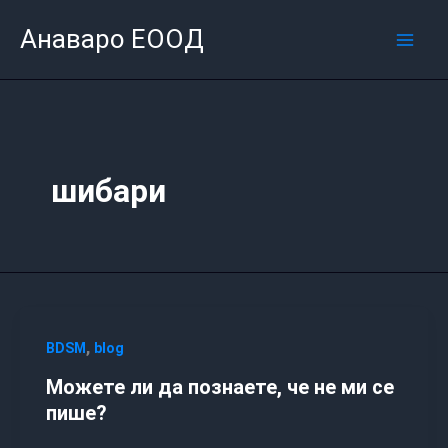
Skip
Mai
Анаваро ЕООД
to
Men
content
шибари
,
BDSM
blog
Можете ли да познаете, че не ми се
пише?