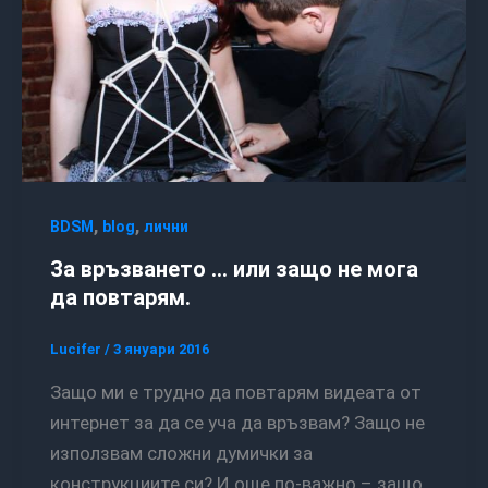
,
,
BDSM
blog
лични
За връзването … или защо не мога
да повтарям.
Lucifer
/
3 януари 2016
Защо ми е трудно да повтарям видеата от
интернет за да се уча да връзвам? Защо не
използвам сложни думички за
конструкциите си? И още по-важно – защо