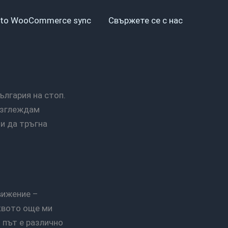
to WooCommerce sync
Свържете се с нас
 изглеждам
и да тръгна
аквото още ми
 път е различно