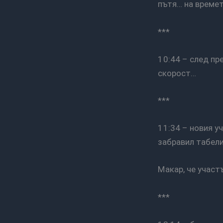
пътя… на време
***
10:44 – след препичащо чакане е добре да те качат в кола с климатик… и добра
скорост…
***
11:34 – новия участък от магистралата на Бат Бойко е много добра, но някой май е
забравил табелит
Макар, че учас
***