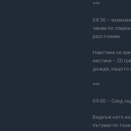
***
08:30 – излизането от града винаги е най-трудната част. Винаги ми е било досадно да
чакам по спирки
разстояние.
Наистина се притеснявах за жегата, но в момента май има по-голяма вероятност да
настина – 20 гр
дъжда, защото н
***
09:00 – След с
Веднъж като излезеш на пътя и перспективата се променя. Може десетки пъти да съм
пътувал по този