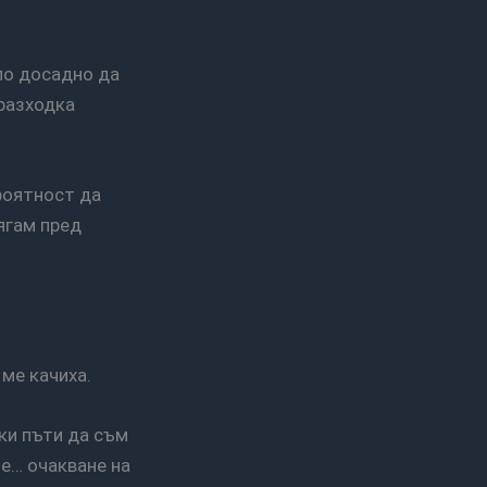
 разходка
ягам пред
 ме качиха.
не… очакване на