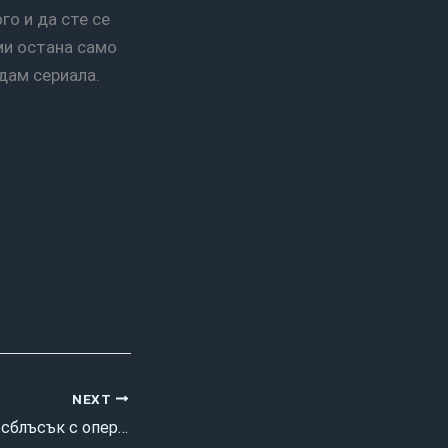
 ми остана само
едам сериала.
NEXT
блъсък с операта …