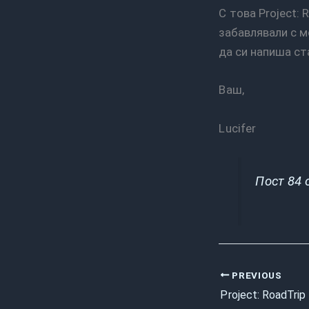
С това Project: RoadTrip завършва. Надявам се да не съм ви оспамил много и да сте се
забавлявали с м
да си напиша ста
Ваш,
Lucifer
Пост 84
PREVIOUS
Project: RoadTr