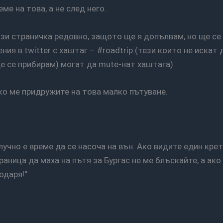
ме на това, а не след него.
ия в twitter с хаштаг – #roadtrip (тези които не искат 
ще се прибирам) могат да mute-нат хаштага).
 ако ме придружите на това малко пътуване.
раница да маха на пътя за Бургас не ме блъскайте, а ако
одаря!“