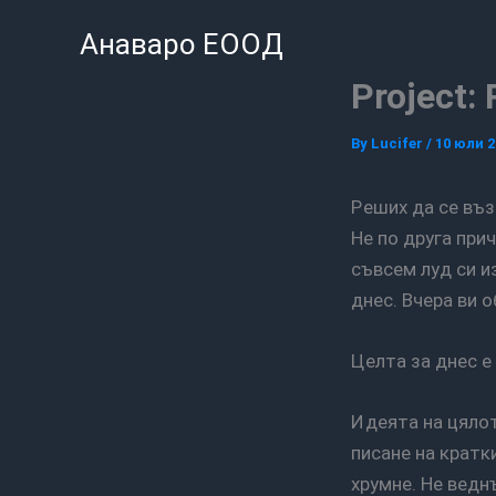
Skip
Анаваро ЕООД
to
content
Project:
By
Lucifer
/
10 юли 2
Реших да се възползвам от тази си почивка за да се разходя малко из България на стоп.
Не по друга при
съвсем луд си и
днес. Вчера ви 
Целта за днес е
Идеята на цялото това „нящо“ е да блогвам по пътя. Не след това, а в движение –
писане на кратк
хрумне. Не ведн