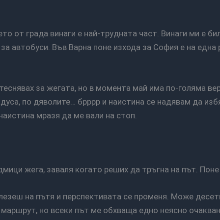
 за автобуси. Във Варна поне изхода за София е на една
адуса, по дяволите… брррр и наистина се надявам да изб
аистина мразя да ме вали на стоп.
едмици жега, заваля когато реших да тръгна на път. Поне
 маршрут, но всеки път ме обхваща едно неясно очаква