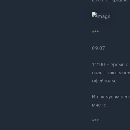
***
09.07
12:00 – време е да си тръгвам. Май близостта на морето наистина ми липсва – не бях
спал толкова ка
офейквам.
И пак чувам песента на пътя… и пак нямам търпение да стъпя на него гонещ далечно
място…
***