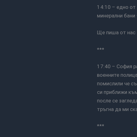
14:10 – едно от онези откачени пътувания. И последния му етап започна: Сливенски
минерални бани 
Ще пиша от нас
***
17:40 – София разбира се не ми спести мъката. Явно днес не ми е ден – загледах се във
военните полица
помислили че съ
си приближи към 
после се загледа
тръгна да ми ск
***