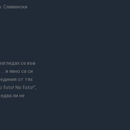
… и явно са си
 единия от тях
foto! No foto!“,
 едва ли не