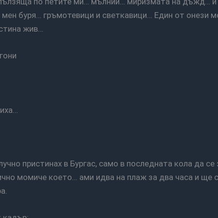
 мен буря… гръмотевици и светкавици… Един от онези м
истина жив…
 гони
чиха…
чно момиче което… ами идва на плаж за два часа и ще 
а.
т кадър: