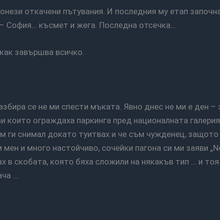
– София… късмет и жега. Последна отсечка…
 как завършва всичко.
и които ограждаха паркинга пред националната галерия 
м ги снимал докато туитвах и че съм чужденец, защото
мен и много настойчиво, сочейки пагона си ми заяви „No 
х в скобата, която бяха сложили на някакъв тип … и тоя
ача …