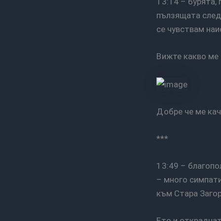
13:14 – бурята, пълзяща по петите ми… мълнии… миризмата на дъжд… и състезанието с
пълзящата след
се чувствам на
Вижте какво ме
Добре че ме ка
***
13:49 – благополучно пристинах в Бургас, само в последната кола да се запозная с Катя
– много симпати
към Стара Загор
Ето и открадна