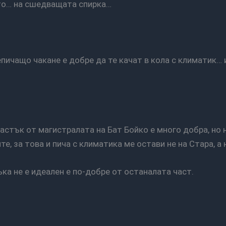
то… на сшедващата спирка…
е, за това и пича с климатика ме остави не на Стара, а
тъка не е идеален е по-добре от останалата част.