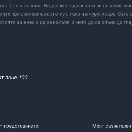
оите приключения, както тук, така и в чуруликъра. Сега
тията за днес и да се изкъпя, и мога да се опъна да гл
 от поне 100
ip – представянето.
Моят съзнателен с