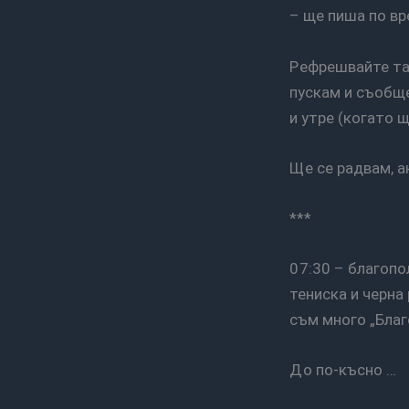
– ще пиша по вре
Рефрешвайте тази страничка редовно, защото ще я допълвам, но ще се опитам да
пускам и съобщен
и утре (когато 
Ще се радвам,
***
07:30 – благополучно е време да се насоча на вън. Ако видите един кретен със сива
тениска и черна 
съм много „Благ
До по-късно …