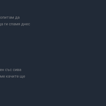
да ги спамя днес
 ме качите ще