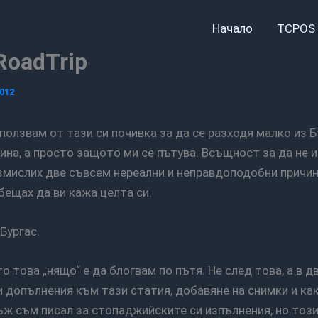
Начало
TCPOS 
 RoadTrip
012
чина, а просто защото ми се пътува. Всъщност за да не
змислих две съвсем нереални и неправдоподобни причин
обещах да ви кажа целта си.
 Бургас.
и допълнения към тази статия, добавяне на снимки и к
ъж съм писал за стопаджийските си изпълнения, но този