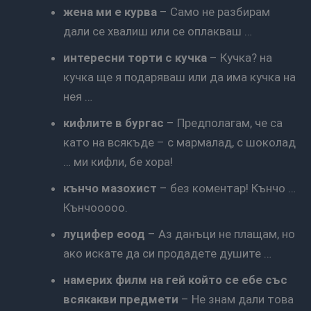
жена ми е курва
– Само не разбирам
дали се хвалиш или се оплакваш …
интересни торти с кучка
– Кучка? на
кучка ще я подаряваш или да има кучка на
нея …
кифлите в бургас
– Предполагам, че са
като на всякъде – с мармалад, с шоколад
… ми кифли, бе хора!
кънчо мазохист
– без коментар! Кънчо …
Кънчооооо.
луцифер еоод
– Аз данъци не плащам, но
ако искате да си продадете душите …
намерих филм на гей който се ебе със
всякакви предмети
– Не знам дали това