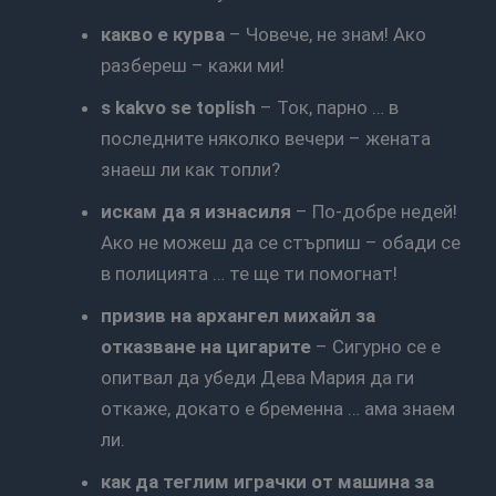
какво е курва
– Човече, не знам! Ако
разбереш – кажи ми!
s kakvo se toplish
– Ток, парно … в
последните няколко вечери – жената
знаеш ли как топли?
искам да я изнасиля
– По-добре недей!
Ако не можеш да се стърпиш – обади се
в полицията … те ще ти помогнат!
призив на архангел михайл за
отказване на цигарите
– Сигурно се е
опитвал да убеди Дева Мария да ги
откаже, докато е бременна … ама знаем
ли.
как да теглим играчки от машина за