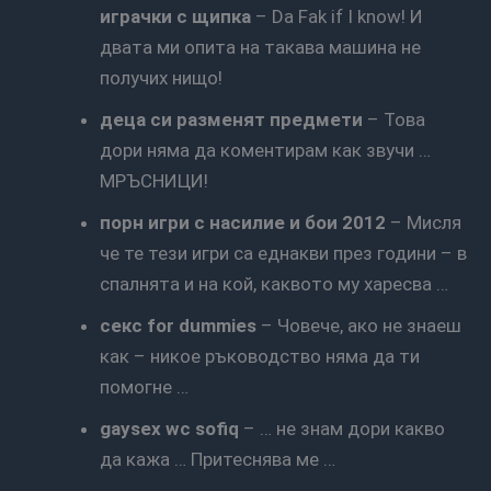
играчки с щипка
– Da Fak if I know! И
двата ми опита на такава машина не
получих нищо!
деца си разменят предмети
– Това
дори няма да коментирам как звучи …
МРЪСНИЦИ!
порн игри с насилие и бои 2012
– Мисля
че те тези игри са еднакви през години – в
спалнята и на кой, каквото му харесва …
секс for dummies
– Човече, ако не знаеш
как – никое ръководство няма да ти
помогне …
gaysex wc sofiq
– … не знам дори какво
да кажа … Притеснява ме …