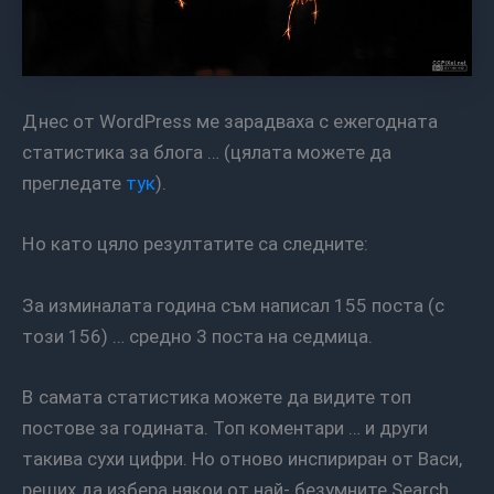
Днес от WordPress ме зарадваха с ежегодната
статистика за блога … (цялата можете да
прегледате
тук
).
Но като цяло резултатите са следните:
За изминалата година съм написал 155 поста (с
този 156) … средно 3 поста на седмица.
В самата статистика можете да видите топ
постове за годината. Топ коментари … и други
такива сухи цифри. Но отново инспириран от Васи,
реших да избера някои от най- безумните Search