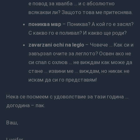
е повод за хвалба … и с абсолютно
всякакви ли? Защото това ме притеснява.
пониква мвр
– Пониква? А кой го е засял?
С какво го е поливал? И какво ще роди?
zavarzani ochi na leglo
– Човече … Как си и
завързал очите за леглото? Освен ако не
си спал с охлюв … не виждам как може да
стане … извини ме … виждам, но никак не
искам да си го представям!
Нека се посмеем с удоволствие за тази година …
догодина – пак.
Ваш,
Lucifer