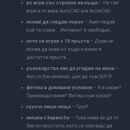
pc игри със строене на къщи
– На тая
игра и се вика AutoCAD или ArchiCAD …
искам да гледам порно
– Ами гледай …
кой те спира … Интернет е свободен.
коте си играе с 10 пръста
– Дори не
искам да знам от къде е взело и
дестетте пръста …
ръководство как да угодим на жена
–
Ако го бях написал, щях да съм БОГ!!!
фетиш в домашни условия
– А в какви?
Производствени? Фетиш към каски?
грухчо пише нещо
– Грух?
мишка s kapanche
– Това няма ли да те
бие по пръстите, като се опитваш да