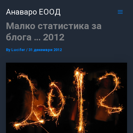
Skip
Mai
Анаваро ЕООД
to
Men
content
Малко статистика за
блога … 2012
By
Lucifer
/
31 декември 2012