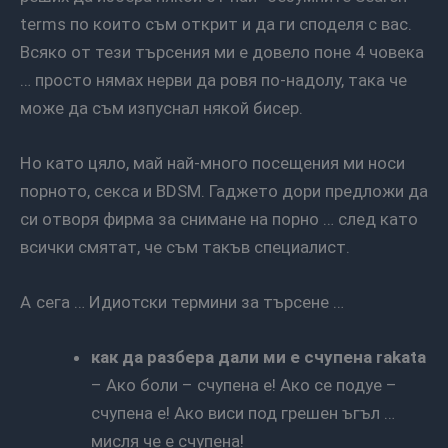
terms по които съм открит и да ги споделя с вас.
Всяко от тези търсения ми е довело поне 4 човека
… просто нямах нерви да ровя по-надолу, така че
може да съм изпуснал някой бисер.
Но като цяло, май най-много посещения ми носи
порното, секса и BDSM. Гаджето дори предложи да
си отворя фирма за снимане на порно … след като
всички смятат, че съм такъв специалист.
А сега … Идиотски термини за търсене …
как да разбера дали ми е счупенa rakata
– Ако боли – счупена е! Ако се подуе –
счупена е! Ако виси под грешен ъгъл …
мисля че е счупена!