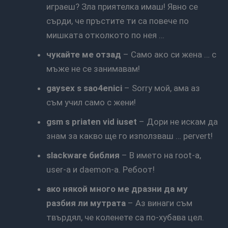
играеш? Зла приятелка имаш! Явно се
сърди, че пръстите ти са повече по
мишката отколкото по нея …
чукайте ме отзад
– Само ако си жена … с
мъже не се занимавам!
gaysex s sao4enici
– Sorry мой, ама аз
съм учил само с жени!
gsm s priaten vid iuset
– Дори не искам да
знам за какво ще го използваш … pervert!
slackware библия
– В името на root-a,
user-a и daemon-a. Ребоот!
ако някой много ме дразни да му
разбия ли мутрата
– Аз винаги съм
твърдял, че коленете са по-хубава цел.