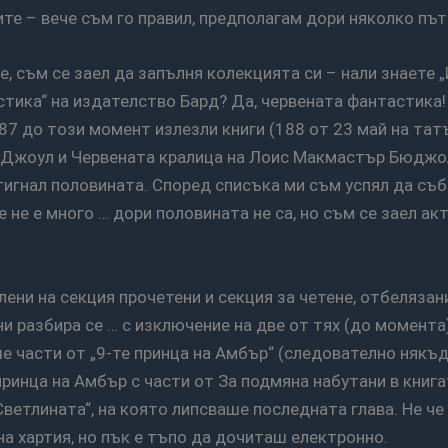
ите – вече съм го правил, предполагам дори няколко път
тика“ на издателство Бард? Да, червената фантастика
87 до този момент излезли книги (188 от 23 май на тат
Джоул и Червената кралица на Лоис Макмастър Бюджол
игнал половината. Според списъка ми съм успял да събе
е не е много … дори половината не са, но съм се заел ак
ни разбира се … с изключение на две от тях (до момента)
 части от „9-те принца на Амбър“ (следователно някъд
принца на Амбър с части от За подмяна набутани в книга
Светлината“, на която липсваше последната глава. Не че
а хартия, но пък е тъпо да дочиташ електронно.