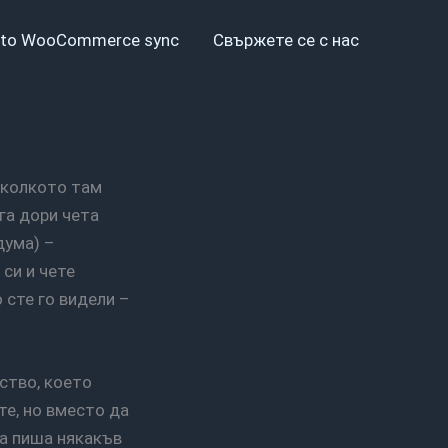
to WooCommerce sync
Свържете се с нас
га дори чета
дума) –
 си и чете
 сте го видели –
е, но вместо да
да пиша някакъв