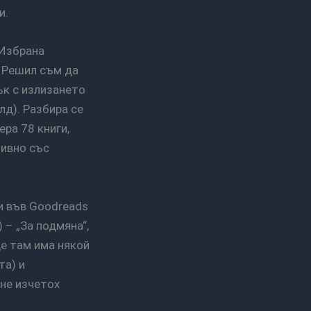
и.
! Решил съм да
ък с излизането
д). Разбира се
ра 78 книги,
тивно със
 – „За подмяна“,
е там има някой
та) и
 не изчетох