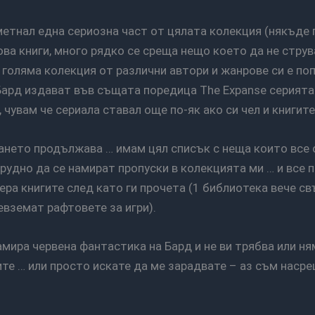
кова книги, много рядко се среща нещо което да не струв
 голяма колекция от различни автори и жанрове си е по
 Бард издават във същата поредица The Expanse серията 
 чувам че сериала ставал още по-як ако си чел и книгите
трудно да се намират пропуски в колекцията ми … и все 
ера книгите след като ги прочета (1 библиотека вече с
евземат рафтовете за игри).
те … или просто искате да ме зарадвате – аз съм насре