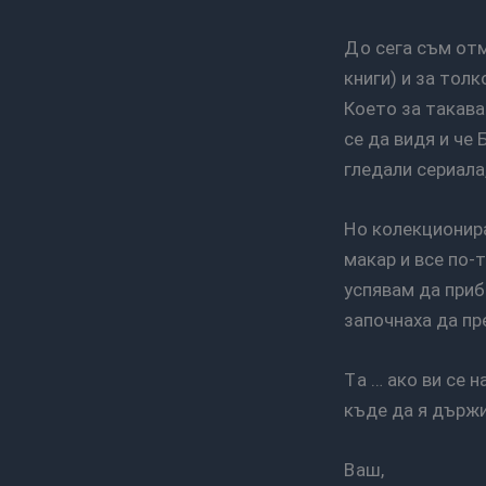
До сега съм отметнал една сериозна част от цялата колекция (някъде под около 50
книги) и за тол
Което за такава
се да видя и че
гледали сериала,
Но колекционирането продължава … имам цял списък с неща които все още нямам …
макар и все по-
успявам да приб
започнаха да пр
Та … ако ви се намира червена фантастика на Бард и не ви трябва или нямате място
къде да я държи
Ваш,