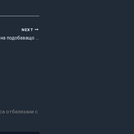
NEXT
она подобаващо …
са отбелязани с