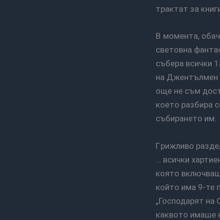
трактат за книг
В момента, обаче, съм се заел да запълня колекцията си – нали знаете „Избрана
световна фантас
събера всички 1
на Джентълмен 
още не съм дост
което разбира с
събирането им.
Грижливо разделени на секция прочетени и секция за четене, отбелязани във Goodreads
… всички хартие
която включваше
който има 9-те 
„Господарят на 
каквото имаше н