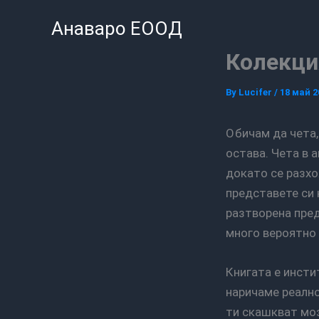
Skip
Анаваро ЕООД
to
content
Колекци
By
Lucifer
/
18 май 2
Обичам да чета, това не е тайна за някого. Чета в свободното си време, колкото там
остава. Чета в 
докато се разхо
представете си 
разтворена пред
много вероятно 
Книгата е институция за мен. Своего рода бягство от малкото пространство, което
наричаме реално
ти скашкват моз