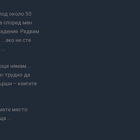
а според мен.
падение. Радвам
… ако не сте
 …
по-трудно да
върши – книгите
ща …