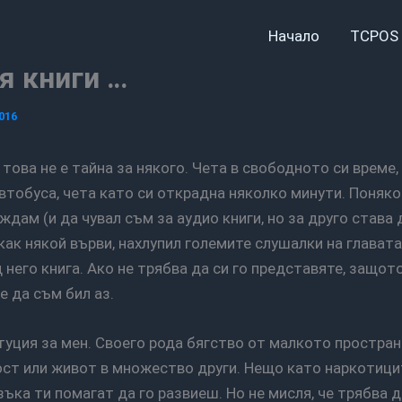
Начало
TCPOS 
я книги …
016
автобуса, чета като си открадна няколко минути. Поняко
ждам (и да чувал съм за аудио книги, но за друго става 
как някой върви, нахлупил големите слушалки на главата
 него книга. Ако не трябва да си го представяте, защото
е да съм бил аз.
ст или живот в множество други. Нещо като наркотицит
ъка ти помагат да го развиеш. Но не мисля, че трябва 