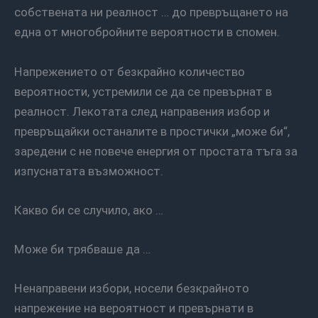
собствената ни реалност … до превръщането на
една от многобройните вероятности в спомен.
Напрежението от безкрайно количество
вероятности, устремили се да се превърнат в
реалност. Лекотата след направения избор и
превръщайки останалите в простички „може би“,
заредени с не повече енергия от простата тъга за
изпуснатата възможност.
Какво би се случило, ако …
Може би трябваше да …
Ненаправени избори, носели безкрайното
напрежение на вероятност и превърнати в