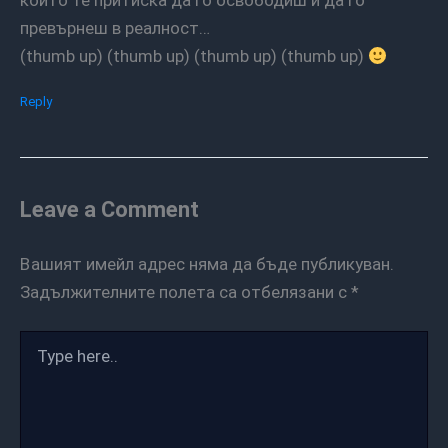
който те притиска да го освободиш и да го
превърнеш в реалност…
(thumb up) (thumb up) (thumb up) (thumb up)
Reply
Leave a Comment
Вашият имейл адрес няма да бъде публикуван.
Задължителните полета са отбелязани с
*
Type
here..