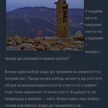
Усещали
ли сте
напреже
нието на
отделния
т
момент,
преди да направите важен избор?
Всеки един избор води до промяна на реалността
покрай нас. Преди всеки избор, можете да усетите
сбора на всички вероятности, които се стремят
към тази единична точка в която бъдещето се
превръща в минало – сега. Всеки един наш избор,
голям или малък, води до промяната на