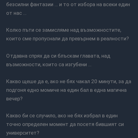
безсилни фантазии … и то от избора на всеки един
от нас …
Колко пъти се замисляме над възможностите,
които сме пропуснали да превърнем в реалности?
Отдавна спрях да си блъскам главата, над
възможности, които са изгубени …
Какво щеше да е, ако не бях чакал 20 минути, за да
подгоня едно момиче на един бал в една магична
вечер?
Какво би се случило, ако не бях избрал в един
точно определен момент да посетя бившият си
университет?