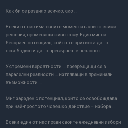
Как би се развило всичко, ако …
Всеки от нас има своите моменти в които взима
решения, променящи живота му. Един миг на
безкраен потенциал, който те притиска да го
освободиш и да го превърнеш в реалност…
Устремени вероятности … превръщащи се в
паралелни реалности … изтляващи в преминали
възможности …
Миг зареден с потенциал, който се освобождава
при най-простото човешко действие – избора …
Всеки един от нас прави своите ежедневни избори