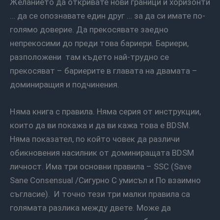
Желанието да откривате нови граници и хоризонти
… да се опознавате един друг … за да си имате по-
голямо доверие. Да прекосявате заедно
непрекосими до преди това бариери. Бариери,
разположени там където най-трудно се
прекосяват – бариерите в главата на двамата –
доминиращия и подчинения.
Няма книга с правила. Няма серия от инструкции,
които да ви покажа и да ви кажа това е BDSM.
Няма показател, по който човек да различи
обикновения насилник от доминиращата BDSM
личност. Има три основни правила – SSC (Save
Sane Consensual /Сигурно С умисъл и По взаимно
съгласие). И точно тези три малки правила са
голямата разлика между двете. Може да