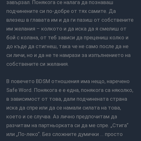
завързал. Понякога се налага да познаваш
подчинените си по-добре от тях самите. Да
влезеш в главата им и да ги пазиш от собствените
им желания – колкото и да иска да я смелиш от
бой с колана, от теб зависи да прецениш колко и
до къде да стигнеш, така че не само после да не
си личи, но и да не те намрази за изпълнението на
собствените си желания.
В повечето BDSM отношения има нещо, наречено
Safe Word. Понякога е е една, понякога са няколко,
в зависимост от това, дали подчинената страна
иска да спре или да се намали силата на това,
което и се случва. Аз лично предпочитам да
разчитам на партньорката си да ме спре. „Стига“
или „По-леко“. Без сложните думички … просто