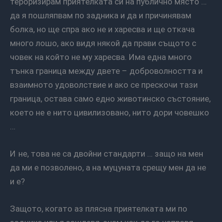
тероризирам приятелката си на публично място …
да я пошляпвам по задника и да и причинявам
болка, но ще спра ако не и харесва и ще откача
много лошо, ако видя някой да прави същото с
човек на който не му харесва. Има една много
тънка граница между двете – доброволността и
взаимното удоволствие и ако се прескочи тази
граница, остава само едно животинско състояние,
което не е нито цивилизовано, нито дори човешко
…
И не, това не са двойни стандарти … защо на мен
да ми е позволено, а на муцуната срещу мен да не
и е?
Защото, когато аз плясна приятелката ми по