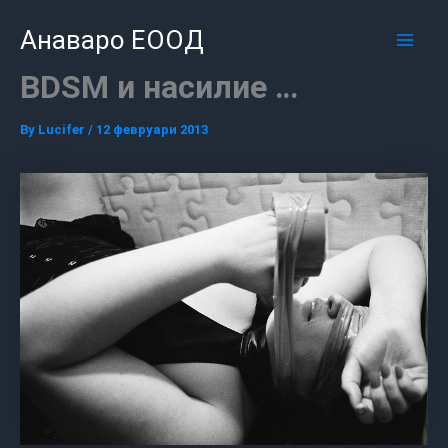
Skip
Mai
Анаваро ЕООД
to
Men
content
BDSM и насилие …
By
Lucifer
/
12 февруари 2013