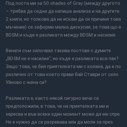
Под поста ми за 50 shades of Gray (между другото
– трябва да седна да напиша анализа и на другите
2 книги, но толкова да не искам да си причиня това
мъчение) се заформи малка дискусия, за това що е
BDSM и къде е разликата между BDSM и насилие.
Винаги съм започвал такива постове с думите
„BDSM не е насилие“, но къде е разликата все пак?
Защо това, че бия приятелката ми с колана, да е по
различно от това което прави бай Ставри от село
Уйново с жена си?
Разликата е, както някой сигурно вече са
предположили, в това, че на приятелката ми и
харесва и във всеки един момент може да ме спре.
Не е нужно да се разревава или да моли за през