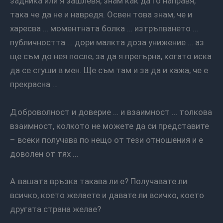
задника или я зашлевя, знам как да го направя,
така че да не и навредя. Освен това знам, че и
харесва … моментната болка … изтръпването …
публичността … дори малкта доза унижение … аз
ще съм до нея после, за да я прегърна, когато иска
да се сгуши в мен. Ще съм там и за да и кажа, че е
прекрасна …
Доброволност и доверие … и взаимност … толкова
взаимност, колкото не можете да си представите
– всеки получава по нещо от тези отношения и е
доволен от тях …
А вашата връзка такава ли е? Получавате ли
всичко, което желаете и давате ли всичко, което
другата страна желае?