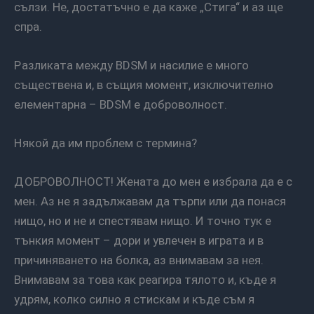
сълзи. Не, достатъчно е да каже „Стига“ и аз ще
спра.
Разликата между BDSM и насилие е много
съществена и, в същия момент, изключително
елементарна – BDSM е доброволност.
Някой да им проблем с термина?
ДОБРОВОЛНОСТ! Жената до мен е избрала да е с
мен. Аз не я задължавам да търпи или да понася
нищо, но и не и спестявам нищо. И точно тук е
тънкия момент – дори и увлечен в играта и в
причиняването на болка, аз внимавам за нея.
Внимавам за това как реагира тялото и, къде я
удрям, колко силно я стискам и къде съм я