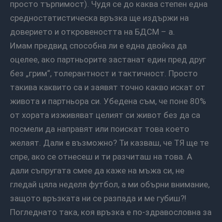
просто търпимост). Чудя се до каква степен една
средностатистическа връзка ще издържи на
доверието и откровеността на БДСМ – а.
Имам предвид способна ли е една двойка да
оцелее, ако партньорите застанат един пред друг
без „грим“, толерантност и тактичност. Просто
такива каквито са и заявят точно какво искат от
живота и партньора си. Убедена съм, че поне 80%
от хората изживяват целият си живот без да са
посмели да направят или поискат това което
желаят. Дали е възможно? Ти казваш, че ТЯ ще те
спре, ако се отнесеш и ти разчиташ на това. А
дали съпругата смее да каже на мъжа си, не
гледай цяла неделя футбол, а ми обърни внимание,
защото връзката ни се разпада и ме губиш?!
Погледнато така, коя връзка е по-здравословна за