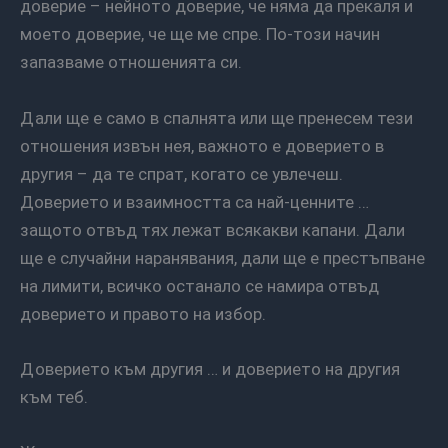
доверие – нейното доверие, че няма да прекаля и
моето доверие, че ще ме спре. По-този начин
запазваме отношенията си.
Дали ще е само в спалнята или ще пренесем тези
отношения извън нея, важното е доверието в
другия – да те спрат, когато се увлечеш.
Доверието и взаимността са най-ценните …
защото отвъд тях лежат всякакви капани. Дали
ще е случайни наранявания, дали ще е престъпване
на лимити, всичко останало се намира отвъд
доверието и правото на избор.
Доверието към другия … и доверието на другия
към теб.