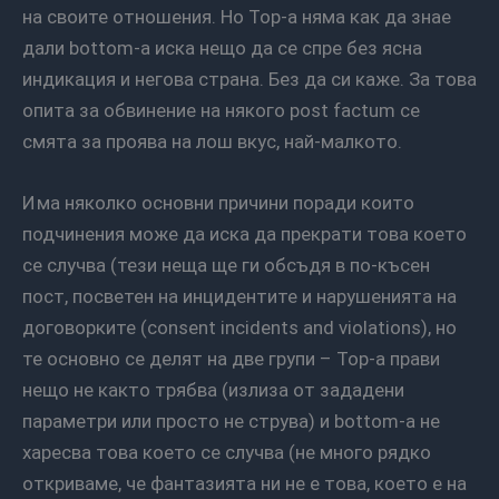
на своите отношения. Но Top-а няма как да знае
дали bottom-а иска нещо да се спре без ясна
индикация и негова страна. Без да си каже. За това
опита за обвинение на някого post factum се
смята за проява на лош вкус, най-малкото.
Има няколко основни причини поради които
подчинения може да иска да прекрати това което
се случва (тези неща ще ги обсъдя в по-късен
пост, посветен на инцидентите и нарушенията на
договорките (consent incidents and violations), но
те основно се делят на две групи – Top-а прави
нещо не както трябва (излиза от зададени
параметри или просто не струва) и bottom-а не
харесва това което се случва (не много рядко
откриваме, че фантазията ни не е това, което е на