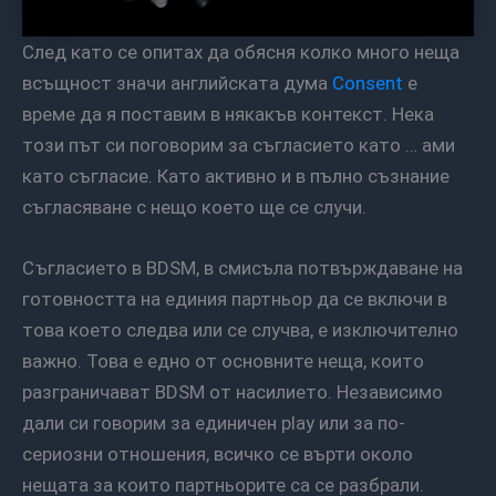
След като се опитах да обясня колко много неща
всъщност значи английската дума
Consent
е
време да я поставим в някакъв контекст. Нека
този път си поговорим за съгласието като … ами
като съгласие. Като активно и в пълно съзнание
съгласяване с нещо което ще се случи.
Съгласието в BDSM, в смисъла потвърждаване на
готовността на единия партньор да се включи в
това което следва или се случва, е изключително
важно. Това е едно от основните неща, които
разграничават BDSM от насилието. Независимо
дали си говорим за единичен play или за по-
сериозни отношения, всичко се върти около
нещата за които партньорите са се разбрали.