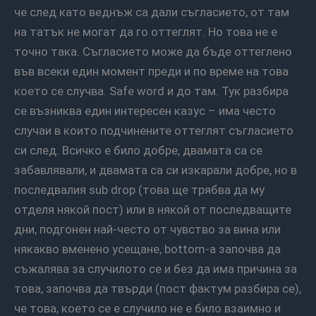
че след като веднъж са дали съгласието, от там
на татък не могат да го оттеглят. Но това не е
точно така. Съгласието може да бъде оттеглено
във всеки един момент преди и по време на това
което се случва. Safe word и до там. Тук разбира
се възниква един интересен казус – има често
случаи в които подчинените оттеглят съгласието
си след. Всичко е било добре, двамата са се
забавлявали, и двамата са си изкарали добре, но в
последвалия sub drop (това ще трябва да му
отделя някой пост) или в някой от последващите
дни, подгонен най-често от чувство за вина или
някакво вменено усещане, bottom-a започва да
съжалява за случилото се и без да има причина за
това, започва да твърди (пост фактум разбира се),
че това, което се е случило не е било взаимно и