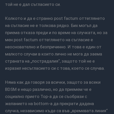
той не е дал съгласието си.
Колкото и да е странно post factum оттеглянето
на съгласие не е толкова рядко. Бих могъл да
приема отказа преди и по време на случката, но за
мен post factum оттеглянето на съгласие е
неоснователно и безпричинно. И това е един от
малкото случаи в които лично не мога да заема
страната на „пострадалия“, защото той не е
изразил несъгласието си с това, което се случва.
Няма как да говоря за всички, защото за всеки
BDSM е нещо различно, но да приемем че е
социално прието Top-a да се съобрази с
желанието на bottom-а да прекрати дадена
случка, независимо къде са във „времевата линия“