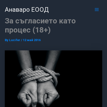
Skip
Mai
Анаваро ЕООД
to
Men
content
За съгласието като
процес (18+)
By
Lucifer
/
12 май 2016