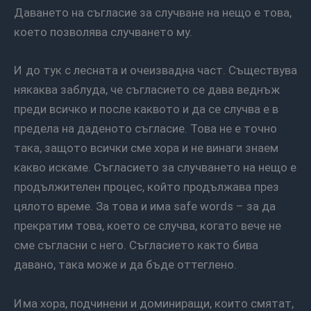
Даването на съгласие за случване на нещо е това,
което позволява случването му.
И до тук с лесната и очеизвадна част. Съществува
някаква заблуда, че съгласието се дава веднъж
преди всичко и после каквото и да се случва е в
предела на даденото съгласие. Това не е точно
така, защото всички сме хора и не винаги знаем
какво искаме. Съгласието за случването на нещо е
продължителен процес, който продължава през
цялото време. За това и има safe words – за да
прекратим това, което се случва, когато вече не
сме съгласни с него. Съгласието както бива
давано, така може и да бъде оттеглено.
Има хора, подчинени и доминиращи, които смятат,