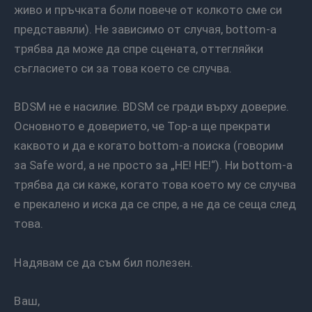
живо и пръчката боли повече от колкото сме си
представяли). Не зависимо от случая, bottom-а
трябва да може да спре сцената, оттегляйки
съгласието си за това което се случва.
BDSM не е насилие. BDSM се гради върху доверие.
Основното е доверието, че Top-а ще прекрати
каквото и да е когато bottom-а поиска (говорим
за Safe word, а не просто за „НЕ! НЕ!“). Ни bottom-а
трябва да си каже, когато това което му се случва
е прекалено и иска да се спре, а не да се сеща след
това.
Надявам се да съм бил полезен.
Ваш,