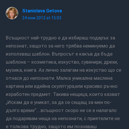
Stanislava Getova
24 юни 2012 at 15:03
Всъщност най-трудно е да избираш подарък за
непознат, защото за него трябва неминуемо да
използваш шаблон. Въпросът е какъв да бъде
шаблона – козметика, изкуство, сувенири, дрехи,
музика, книга. Аз лично залагам на изкуство що се
отнася до непознати. Малка уникална маслена
картина или идейна скулптура,или красиво ръчно
изработен предмет. Такива нещица, които казват
„Искам да е уникат, за да се сещащ за мен по-
дълго време“….всъщност скоро не се е налагало
да подарявам неща на непознати, с приятелите не
е толкова трудно, защото им познаваш