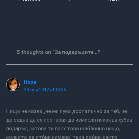
5 thoughts on “За подаръците …”
Нора
24 юни 2012 at 10:36
Нищо не казва „не ми пука достатъчно за теб, че
да седна да се постарая да измисля някакъв хубав
подарък, затова ти взех това шаблонно нещо,
колкото да отбия номера“ така добре, както