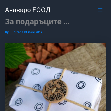
Skip
Mai
Анаваро ЕООД
to
Men
content
За подаръците …
By
Lucifer
/
24 юни 2012