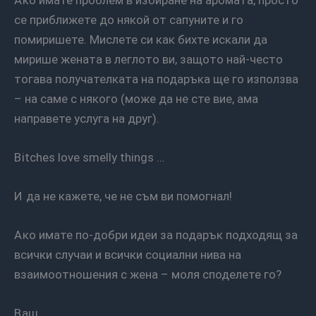
се приближете до някой от сапуните и го
помиришете. Мислете си как бихте искали да
мирише жената в леглото ви, защото най-често
тогава получателката на подаръка ще го използва
– на саме с някого (може да не сте вие, ама
направете услуга на друг).
Bitches love smelly things …
И да не кажете, че не съм ви помогнал!
Ако имате по-добри идеи за подарък подходящ за
всички случаи и всички социални нива на
взаимоотношения с жена – моля споделете го?
Ваш,