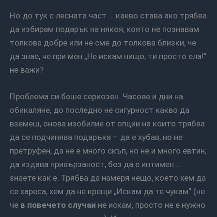
Но до тук с лесната част … какво става ако трябва
да избирам подарък на някоя, която не познавам
толкова добре или не сме до толкова близки, че
да знае, че при мен „Не искам нищо, ти просто ела!“
не важи?
Проблема си беше сериозен. Часове и дни на
обикаляне, до последно не сигурност какво да
вземеш, онова изобилие от опции на които трябва
да се подчинява подаръка – да е хубав, но не
претруфен, да не е много скъп, но не и много евтин,
да издава привързаност, без да е интимен …
знаете как е. Трябва да намеря нещо, което хем да
се хареса, хем да не крещи „Искам да те чукам“ (не
че
в повечето случаи
не искам, просто не е нужно