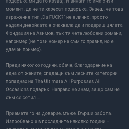
подаръка ми да го казва). И винаги го има онзи
момент, да не ти харесат подаръка. Знаеш, че това
изражение тип „Da FUCK?“ не е лично, просто
надали девойката е очаквала да и подариш цялата
Фондация на Азимов, пък тя чете любовни романи,
например (не този номер не съм го правил, но е
удачен пример).
Преди няколко години, обаче, благодарение на
една от жените, спадащи към лесните категории
попаднах на The Ultimate All Purposses All
Occasions подарък. Направо не знам, защо сам не
съм се сетил …
Приемете го на доверие, мъже. Върши работа.
Изпробвано е в последните няколко години –