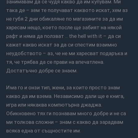
занимавам да се чудя какво да им купувам. Ми
така де – хем те получават каквото искат, хем аз
не губя 2 дни обикаляне по магазините за да им
харесам нещо, което после ще забият на някой
рафт и няма да ползват .. the hell with it – да си
кажат какво искат за да си спестим взаимно
неудобството – аз, че не ми харесват подаръка и
тя, че трябва да се прави на впечатлена.
Достатъчно добре се знаем.
Има го и онзи тип, жени, за които просто знам
какво да им взема. Независимо дали ще е книга,
игра или някаква компютърна джаджа.
Обикновено тях ги познавам много добре и не са
ми толкова сложни – знам с какво да зарадвам
всяка една от същностите им.