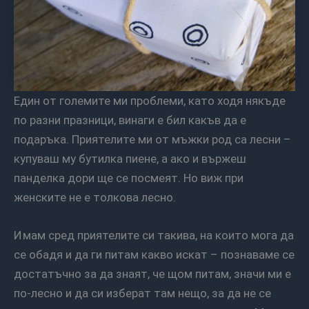
Един от големите ми проблеми, като ходя някъде
по разни празници, винаги е бил какъв да е
подаръка. Приятелите ми от мъжки род са лесни –
купуваш му бутилка пиене, а ако и вържеш
панделка дори ще се посмеят. Но виж при
женските не е толкова лесно.
Имам сред приятелите си такива, на които мога да
се обадя и да ги питам какво искат – познаваме се
достатъчно за да знаят, че щом питам, значи ми е
по-лесно и да си изберат там нещо, за да не се