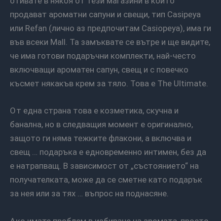
отивате в някоя от тези магазини в които
продават ароматни сапуни и свещи, тип Casipeya
или Refan (лично аз предпочитам Casiopeya), има ги
във всеки Mall. Та замъквате се вътре и ще видите,
че има готови подаръчни комплекти, най-често
включващи ароматен сапун, свещ и с повечко
късмет някакъв крем за тяло. Това е The Ultimate.
От една страна това е козметика, скучна и
банална, но в следващия момент е оригинално,
защото ги няма тежките флакони, а включва и
свещ … подаръка е едновременно интимен, без да
е натрапващ. В зависимост от „състоянието“ на
получателката, може да се сметне като подарък
за нея или за тях … въпрос на поднасяне.
Ако имате проблем в избиране на аромата, просто