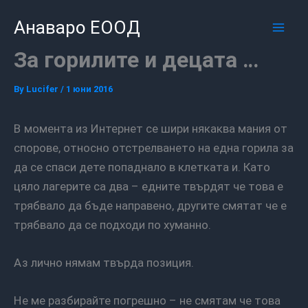
Skip
Mai
Анаваро ЕООД
to
Men
content
За горилите и децата …
By
Lucifer
/
1 юни 2016
В момента из Интернет се шири някаква мания от
спорове, относно отстрелването на една горила за
да се спаси дете попаднало в клетката и. Като
цяло лагерите са два – едните твърдят че това е
трябвало да бъде направено, другите смятат че е
трябвало да се подходи по хуманно.
Аз лично нямам твърда позиция.
Не ме разбирайте погрешно – не смятам че това