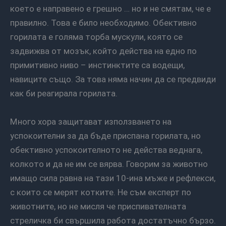
което е направено е грешно … но и не смятам, че е
правилно. Това е било необходимо. Обективно
горилата е голяма торба мускули, която се
задвижва от мозък, който действа на едно по
примитивно ниво – инстинктите са водещи,
навиците също. За това няма начин да се предвиди
как би реагирала горилата.
Много хора защитават използването на
успокоителни за да бъде приспана горилата, но
обективно успокоителното не действа веднага,
колкото и да не им се вярва. Говорим за животно
имащо сила равна на тази 10-ина мъже и рефлекси,
с които се мерят котките. Не съм експерт по
животните, но не мисля че приспивателната
стреличка би свършила работа достатъчно бързо.