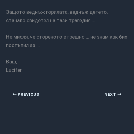
Защото веднъж горилата, веднъж детето,
станало свидетел на тази трагедия …
Не мисля, че стореното е грешно … не знам как бих
постъпил аз …
Ваш,
Lucifer
PREVIOUS
NEXT