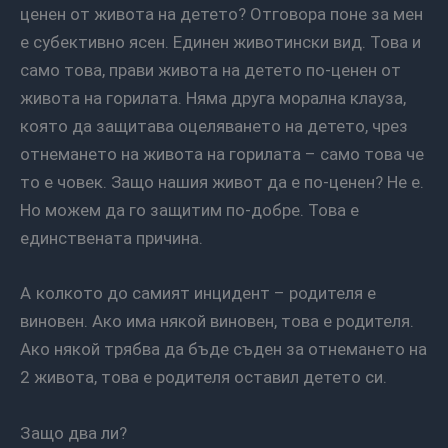
ценен от живота на детето? Отговора поне за мен
е субективно ясен. Единен животински вид. Това и
само това, прави живота на детето по-ценен от
живота на горилата. Няма друга морална клауза,
която да защитава оцеляването на детето, чрез
отнемането на живота на горилата – само това че
то е човек. Защо нашия живот да е по-ценен? Не е.
Но можем да го защитим по-добре. Това е
единствената причина.
А колкото до самият инцидент – родителя е
виновен. Ако има някой виновен, това е родителя.
Ако някой трябва да бъде съден за отнемането на
2 живота, това е родителя оставил детето си.
Защо два ли?