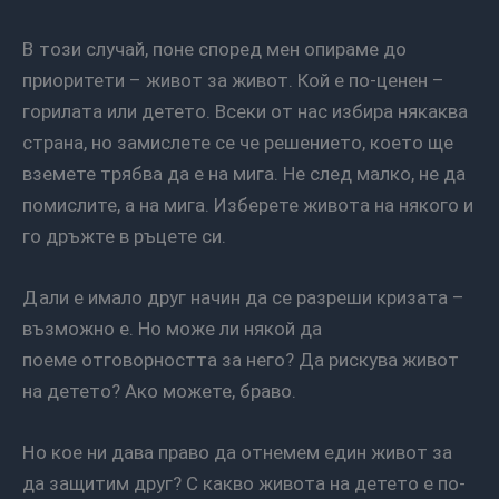
В този случай, поне според мен опираме до
приоритети – живот за живот. Кой е по-ценен –
горилата или детето. Всеки от нас избира някаква
страна, но замислете се че решението, което ще
вземете трябва да е на мига. Не след малко, не да
помислите, а на мига. Изберете живота на някого и
го дръжте в ръцете си.
Дали е имало друг начин да се разреши кризата –
възможно е. Но може ли някой да
поеме отговорността за него? Да рискува живот
на детето? Ако можете, браво.
Но кое ни дава право да отнемем един живот за
да защитим друг? С какво живота на детето е по-