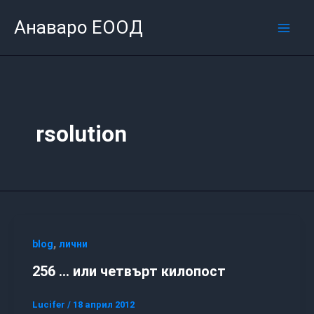
Skip
Mai
Анаваро ЕООД
to
Men
content
rsolution
,
blog
лични
256 … или четвърт килопост
Lucifer
/
18 април 2012