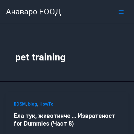
Skip
Mai
Анаваро ЕООД
to
Men
content
pet training
,
,
BDSM
blog
HowTo
Ела тук, животинче … Извратеност
for Dummies (Част 8)