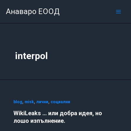
Skip
Mai
Анаваро ЕООД
to
Men
content
interpol
,
,
,
blog
misk
лични
социални
WikiLeaks … или добра идея, но
лошо изпълнение.