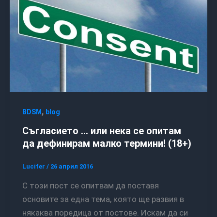
,
BDSM
blog
Съгласието … или нека се опитам
да дефинирам малко термини! (18+)
Lucifer
/
26 април 2016
С този пост се опитвам да поставя
основите за една тема, която ще развия в
някаква поредица от постове. Искам да си