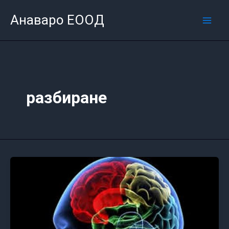
Skip
Mai
Анаваро ЕООД
to
Men
content
разбиране