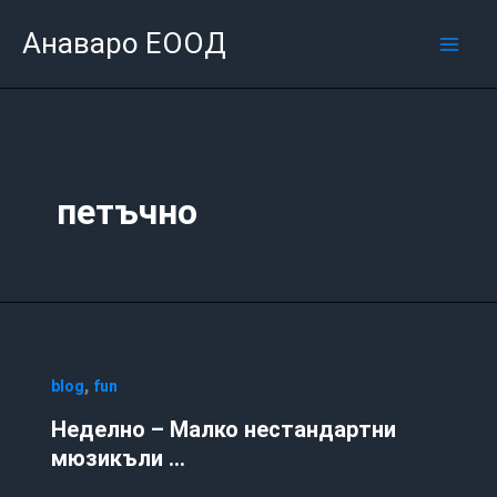
Skip
Mai
Анаваро ЕООД
to
Men
content
петъчно
,
blog
fun
Неделно – Малко нестандартни
мюзикъли …