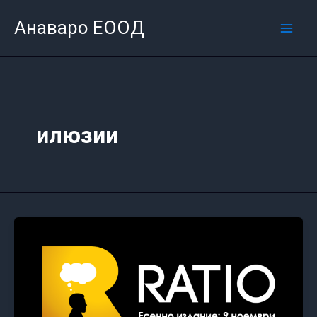
Skip
Mai
Анаваро ЕООД
to
Men
content
илюзии