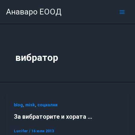
Skip
Mai
Анаваро ЕООД
to
Men
content
вибратор
,
,
blog
misk
социални
За вибраторите и хората …
Lucifer
/
16 юли 2013