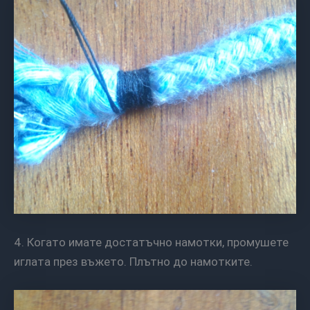
4. Когато имате достатъчно намотки, промушете
иглата през въжето. Плътно до намотките.