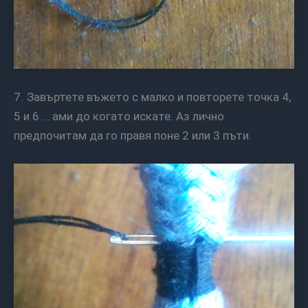
7. Завъртете въжето с малко и повторете точка 4,
5 и 6 … ами до когато искате. Аз лично
предпочитам да го правя поне 2 или 3 пъти.