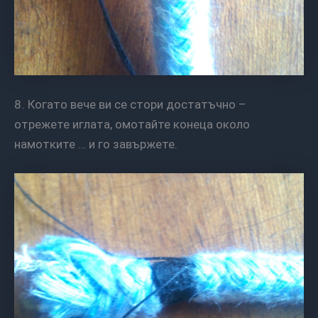
8. Когато вече ви се стори достатъчно –
отрежете иглата, омотайте конеца около
намотките … и го завържете.