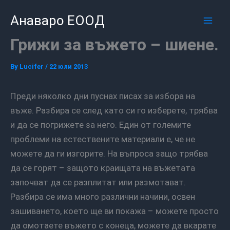
Skip
Mai
Анаваро ЕООД
to
Men
content
Грижи за въжето – шиене.
By
Lucifer
/
22 юли 2013
Преди няколко дни пуснах писах за избора на
въже. Разбира се след като си го изберете, трябва
и да се погрижете за него. Един от големите
проблеми на естествените материали е, че не
можете да ги изгорите. На въпроса защо трябва
да се горят – защото краищата на въжетата
започват да се разплитат или размотават.
Разбира се има много различни начини, освен
зашиването, което ще ви покажа – можете просто
да омотаете въжето с конеца, можете да вкарате