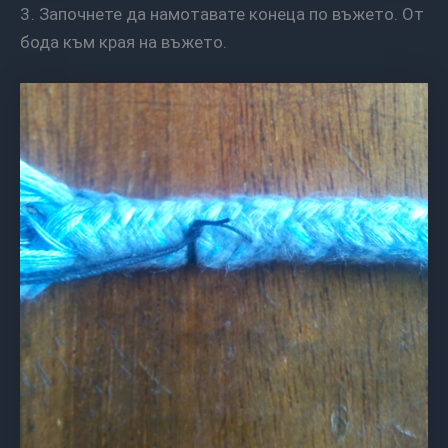
3. Започнете да намотавате конеца по въжето. От
бода към края на въжето.