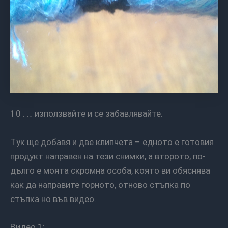
10 . … използвайте и се забавлявайте.
Тук ще добавя и две клипчета – едното е готовия
продукт направен на тези снимки, а второто, по-
дълго е моята скромна особа, която ви обяснява
как да направите горното, отново стъпка по
стъпка но във видео.
Видео 1: