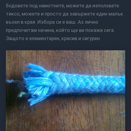
бодовете под намотките, можете да използвате
тиксо, можете и просто да завържете един малък
възел в края. Избора си е ваш. Аз лично
предпочитам начина, който ще ви покажа сега.
Защото е елементарен, красив и сигурен.