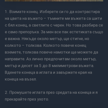
1. Взимате конец. Изберете си го да контрастира
на цвета на въжето – тъмните ми въжета са шити
с бял конец, а светлите с черен. Но това разбира се
е само препоръка. За мен все пак естетиката също
е важна. Някъде около метър, ще стигне, но
колкото – толкова. Колкото повече конец
вземете, толкова повече намотки ще можете да
направите. Аз лично предпочитам около метър,
метър и десет за 5 до 8 милиметрови въжета.
Вденете конеца в иглата и завържете края на
конеца на възел.
2. Промушете иглата през средата на конеца и я
прекарайте през ухото.