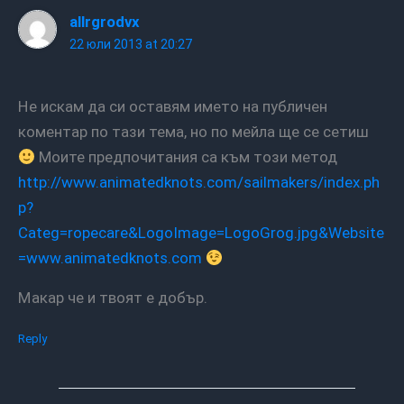
allrgrodvx
22 юли 2013 at 20:27
Не искам да си оставям името на публичен
коментар по тази тема, но по мейла ще се сетиш
Моите предпочитания са към този метод
http://www.animatedknots.com/sailmakers/index.ph
p?
Categ=ropecare&LogoImage=LogoGrog.jpg&Website
=www.animatedknots.com
Макар че и твоят е добър.
Reply