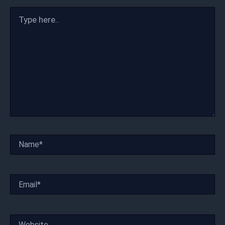
Type
here..
Name*
Email*
Website