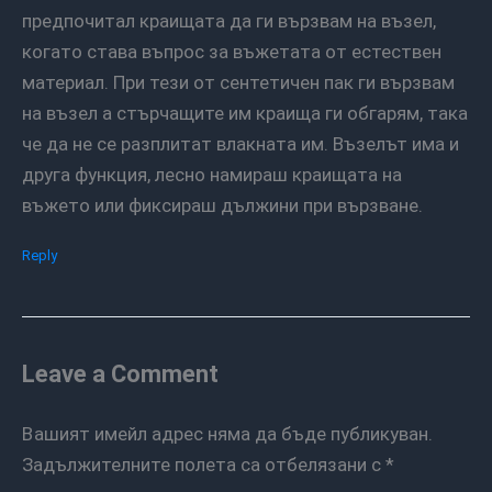
предпочитал краищата да ги вързвам на възел,
когато става въпрос за въжетата от естествен
материал. При тези от сентетичен пак ги вързвам
на възел а стърчащите им краища ги обгарям, така
че да не се разплитат влакната им. Възелът има и
друга функция, лесно намираш краищата на
въжето или фиксираш дължини при вързване.
Reply
Leave a Comment
Вашият имейл адрес няма да бъде публикуван.
Задължителните полета са отбелязани с
*