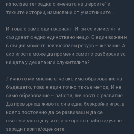
използва тетрадка с имената на „героите“ и
техните истории, измислени от участниците …
И това е само един вариант. Игри се измислят и
създават с едно единствено нещо. С един важен и
в същия момент неизчерпаем ресурс – желание. А
ако играта може да промени самото разбиране за
нещата у децата или служителите?
Личното ми мнение е, че ако има образование на
бъдещето, това е един точно такъв метод. И не
само образование – работа, личностно развитие.
Да превърнеш живота си в една безкрайна игра, в
която постоянно да се развиваш и да се
състезаваш с другите, а не просто работа/учене
заради парите/оценките.