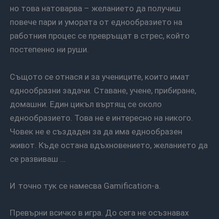
но това натоварва – желанието да получиш
повече пари и умората от еднообразието на
работния процес се превръщат в стрес, който
постепенно ни руши.
Същото се отнася и за учениците, които имат
еднообразни задачи. Ставане, учене, прибиране,
домашни. Един цикъл въртящ се около
еднообразието. Това не е интересно на никого.
Човек не е създаден за да има еднообразен
живот. Къде остана вдъхновението, желанието да
се развиваш …
И точно тук се намесва Gamification-а.
Превърни всичко в игра. До сега не осъзнавах