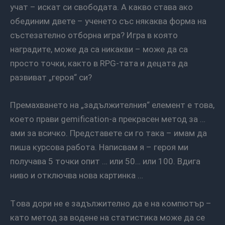
учат – искат си свободата. А какво става ако
обединим двете – ученето със някаква форма на
състезателно отборна игра? Игра в която
наградите, може да са никакви – може да са
просто точки, както в RPG-тата и децата да
развиват „героя“ си?
Премахването на „задължителния“ елемент е това,
което прави gemification-а прекрасен метод за …
ами за всичко. Представете си го така – имам да
пиша курсова работа. Написвам я – героя ми
получава 5 точки опит … или 50… или 100. Вдига
ниво и отключва нова картинка …
Това дори не е задължително да е на компютър –
като метод за водене на статистика може да се