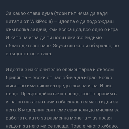
За какво става дума (този път няма да вадя
цитати от WikiPedia) – идеята е да подхождаш
към всяка задача, към всяка цел, все едно е игра.
И като на игра да ти носи някакво видимо …
облагодетелстване. Звучи сложно и объркано, но
всъщност не е така.
Идеята е изключително елементарна и съвсем
брилянта – всеки от нас обича да играе. Всяко
животно има някаква представа за игра. И ние
също. Превръщайки всяко нещо, което правим в
игра, по някакъв начин облекчава самата идея за
него. В модерния свят сме свикнали да мислим за
работата като за разменна монета – аз правя
нещо и за него ми се плаща. Това е много хубаво,