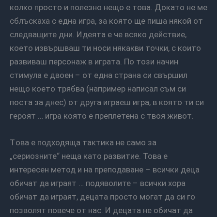
колко просто и полезно нещо е това. Докато не ме
сблъскаха с една игра, за която ще пиша някой от
следващите дни. Идеята е че всяко действие,
което извършваш ти носи някакви точки, с които
развиваш персонаж в играта. По този начин
стимула е двоен – от една страна си свършил
нещо което трябва (например написал съм си
поста за днес) от друга играеш игра, в която ти си
героят … игра която е преплетена с твоя живот.
Това е подходяща тактика не само за
„сериозните“ неща като развитие. Това е
интересен метод и на преподаване – всички деца
обичат да играят … подяволите – всички хора
обичат да играят, децата просто могат да си го
позволят повече от нас. И децата не обичат да