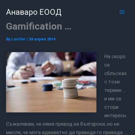
Skip
Mai
Анаваро ЕООД
to
Men
content
Gamification …
By
Lucifer
/
24 април 2014
На скоро
се
сблъсках
с този
термин …
и ми се
стори
интересн.
Съжалявам, че няма превод на български, но не
мисля, че мога адекватно да преведа го преведа …