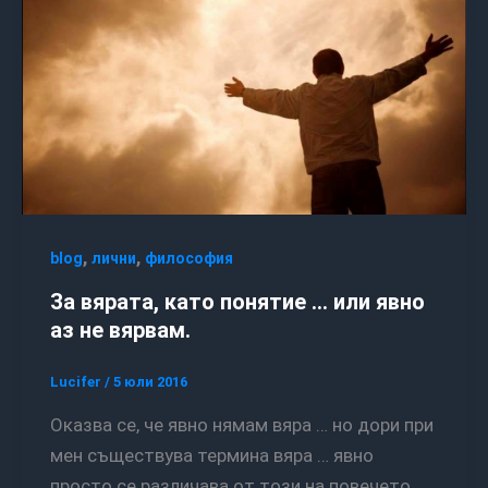
,
,
blog
лични
философия
За вярата, като понятие … или явно
аз не вярвам.
Lucifer
/
5 юли 2016
Оказва се, че явно нямам вяра … но дори при
мен съществува термина вяра … явно
просто се различава от този на повечето