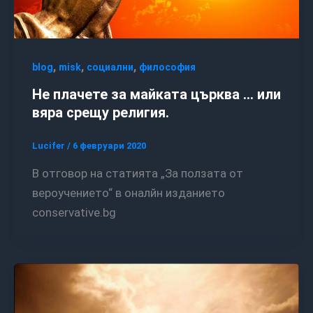
,
,
,
blog
misk
социални
философия
Не плачете за майката църква … или
вяра срещу религия.
Lucifer
/
6 февруари 2020
В отговор на статията „За ползата от
вероучението“ в оналйн изданието
conservative.bg