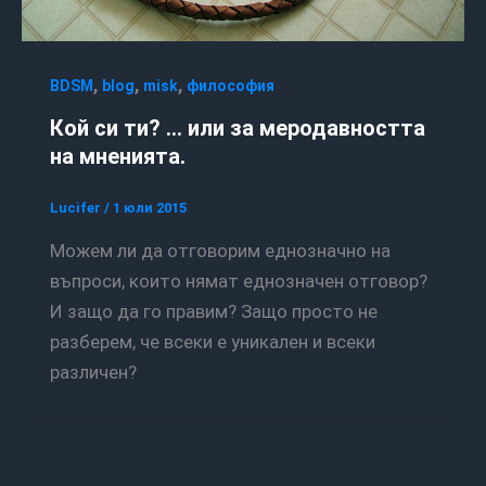
,
,
,
BDSM
blog
misk
философия
Кой си ти? … или за меродавността
на мненията.
Lucifer
/
1 юли 2015
Можем ли да отговорим еднозначно на
въпроси, които нямат еднозначен отговор?
И защо да го правим? Защо просто не
разберем, че всеки е уникален и всеки
различен?