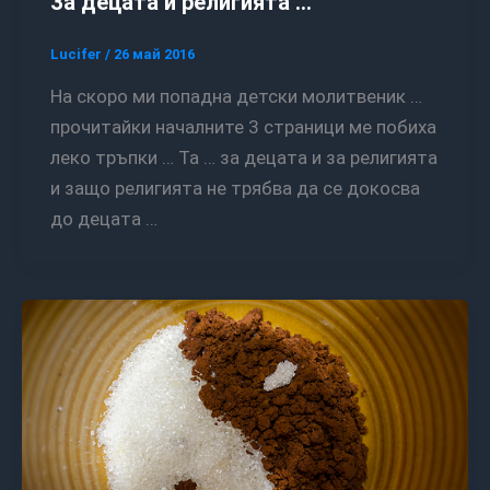
За децата и религията …
Lucifer
/
26 май 2016
На скоро ми попадна детски молитвеник …
прочитайки началните 3 страници ме побиха
леко тръпки … Та … за децата и за религията
и защо религията не трябва да се докосва
до децата …