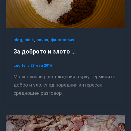
,
,
,
blog
misk
лични
философия
За доброто и злото …
Lucifer
/
23 май 2016
Малко лични разсъждения върху термините
добро и зло, след поредния интересен
среднощен разговор.