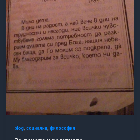
,
,
blog
социални
философия