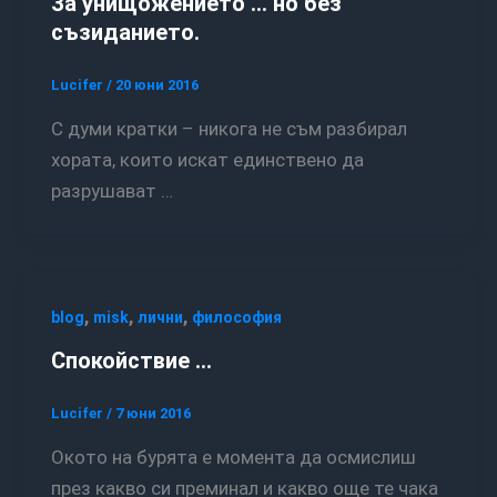
За унищожението … но без
съзиданието.
Lucifer
/
20 юни 2016
С думи кратки – никога не съм разбирал
хората, които искат единствено да
разрушават …
,
,
,
blog
misk
лични
философия
Спокойствие …
Lucifer
/
7 юни 2016
Окото на бурята е момента да осмислиш
през какво си преминал и какво още те чака