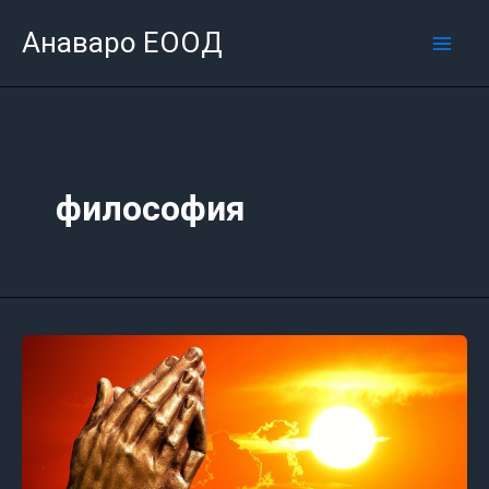
Skip
Mai
Анаваро ЕООД
to
Men
content
философия