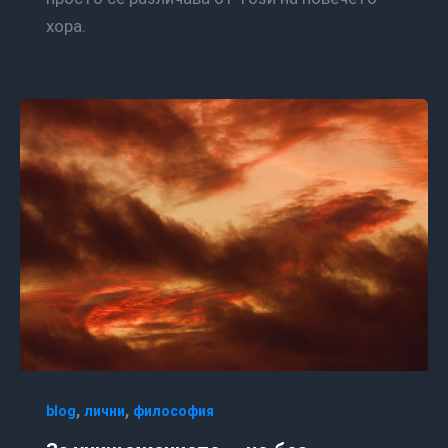
хора.
,
,
blog
лични
философия