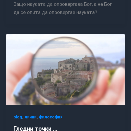
Защо науката да опровергава Бог, а не Бог
да се опита да опровергае науката?
,
,
blog
лични
философия
Гледни точки …