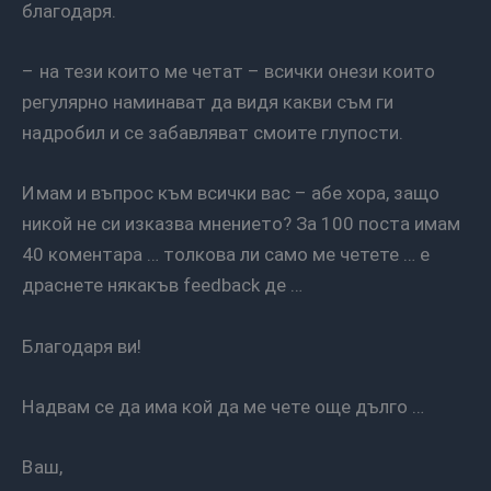
благодаря.
– на тези които ме четат – всички онези които
регулярно наминават да видя какви съм ги
надробил и се забавляват смоите глупости.
Имам и въпрос към всички вас – абе хора, защо
никой не си изказва мнението? За 100 поста имам
40 коментара … толкова ли само ме четете … е
драснете някакъв feedback де …
Благодаря ви!
Надвам се да има кой да ме чете още дълго …
Ваш,