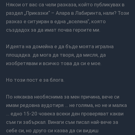
Някои от вас са чели разказа, който публикувах в
раздел „Приказки“ – Алара в Лабиринта, нали? Този
разказ е ситуиран в една „вселена“, която
създадох за да имат почва героите ми.
Идеята на домейна е да бъде моята игрална
площадка. да мога да творя, да мисля, да
изобретявам и всичко това да си е мое.
Но този пост е за блога.
По някаква необяснима за мен причина, вече си
имам редовна аудотиря … не голяма, но не и малка
… едно 15-20 човека всеки ден проверяват какви
съм ги забъркал. Винаги съм писал най-вече за
себе си, но друго си казва да си видиш