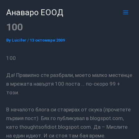
Skip
Mai
Анаваро ЕООД
to
Men
content
100
By
Lucifer
/
13 октомври 2009
100
Да! Правилно сте разбрали, моето малко местенце
в мрежата навъртя 100 поста … по-скоро 99 +
този.
В началото блога си старирах от скука (прочетете
първия пост). Бях го публикувал в blogspot.com,
като thoughtsofidiot.blogspot.com. Да – Мислите
на един идиот. И си стоя там бая време.