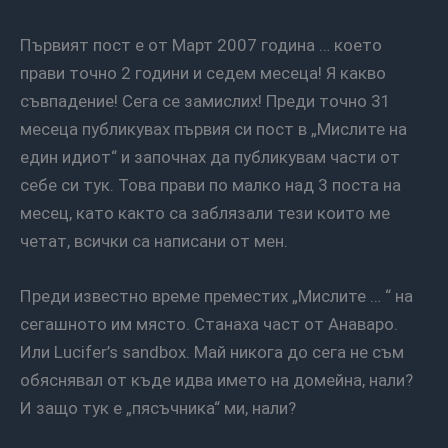
Първият пост е от Март 2007 година … което
прави точно 2 години и седем месеца! Я какво
съвпадение! Сега се замислих! Преди точно 31
месеца публикувах първия си пост в „Мислите на
един идиот“ и започнах да публикувам части от
себе си тук. Това прави по малко над 3 поста на
месец, като както са заблязали тези които ме
четат, всички са написани от мен.
Преди известно време преместих „Мислите … “ на
сегашното им място. Станаха част от Анаваро.
Или Lucifer’s sandbox. Май никога до сега не съм
обяснявал от къде идва името на домейна, нали?
И защо тук е „пясъчника“ ми, нали?