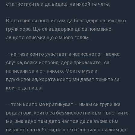
статистиките и да видиш, че някой те чете.
В стотния си пост искам да благодаря на няколко
групи хора. Ще се въздържа да са поименно,
защото списъка ще е много голям.
– на тези които участват в написаното – всяка
случка, всяка история, дори приказките, са
написани за и от някого. Моите музи и
вдъхновения, хората които ми дават темите за
които да пиша!
– тези които ме критикуват – имам си групичка
редактори, които са безмислостни към тъпотиите
ми, има едно там дето настоя да се върна към
писането за себе си, на което специално искам да