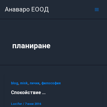
Skip
Mai
Анаваро ЕООД
to
Men
content
планиране
,
,
,
blog
misk
лични
философия
Спокойствие …
Lucifer
/
7 юни 2016